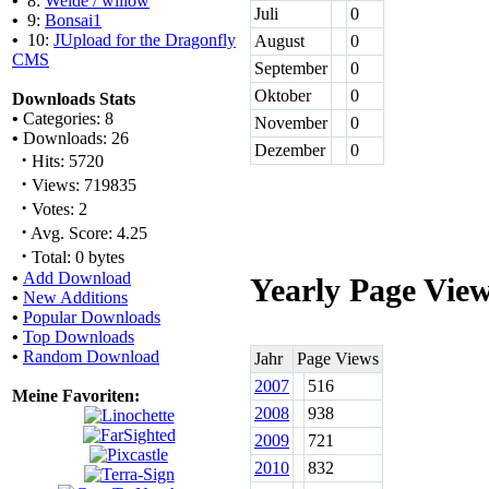
•
8:
Weide / willow
Juli
0
•
9:
Bonsai1
•
10:
JUpload for the Dragonfly
August
0
CMS
September
0
Oktober
0
Downloads Stats
•
Categories: 8
November
0
•
Downloads: 26
Dezember
0
·
Hits: 5720
·
Views: 719835
·
Votes: 2
·
Avg. Score: 4.25
·
Total: 0 bytes
•
Add Download
Yearly Page Vie
•
New Additions
•
Popular Downloads
•
Top Downloads
•
Random Download
Jahr
Page Views
2007
516
Meine Favoriten:
2008
938
2009
721
2010
832