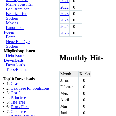
2021
0
Meine Sonstigen
2022
0
Benutzeralben
Benutzerliste
2023
0
Suchen
2024
0
Movies
2025
0
Panoramen
Foren
2026
0
Foren
Neue Beiträge
Suchen
Mitgliedsoptionen
Dein Konto
Monthly Hits
Downloads
Downloads
Trees/Bäume
Month
Klicks
Top10 Downloads
Januar
0
•
1:
Gras
Februar
0
•
2:
Oak Tree for poulations
•
3:
Gras2
März
0
•
4:
Palm tree
April
0
•
5:
The Tree
Mai
0
•
6:
Farn / Fern
•
7:
Oak Tree
Juni
0