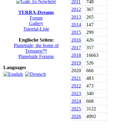
2011
748
2012
367
TERRA-Dreams
2013
265
Forum
Gallery
2014
147
Tutorial-Liste
2015
299
Englische Seiten:
2016
426
Planetside, the home of
2017
357
Terragen™
2018
16663
Planetside Forums
2019
526
Languages
2020
666
2021
483
2022
473
2023
340
2024
668
2025
3122
2026
4992