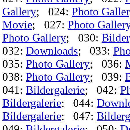
Gallery
; 024:
Photo Galle
Movie
; 027:
Photo Galler
Photo Gallery
; 030:
Bilder
032:
Downloads
; 033:
Pho
035:
Photo Gallery
; 036:
038:
Photo Gallery
; 039:
B
041:
Bildergalerie
; 042:
Ph
Bildergalerie
; 044:
Downl
Bildergalerie
; 047:
Bilderg
049:
Bildergalerie
; 050:
D