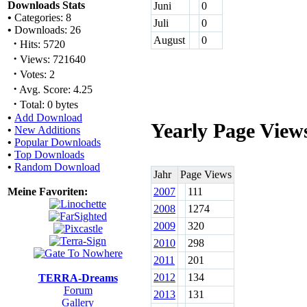
Downloads Stats
Juni
0
•
Categories: 8
Juli
0
•
Downloads: 26
August
0
·
Hits: 5720
·
Views: 721640
·
Votes: 2
·
Avg. Score: 4.25
·
Total: 0 bytes
•
Add Download
Yearly Page View
•
New Additions
•
Popular Downloads
•
Top Downloads
•
Random Download
Jahr
Page Views
Meine Favoriten:
2007
111
2008
1274
2009
320
2010
298
2011
201
2012
134
TERRA-Dreams
Forum
2013
131
Gallery