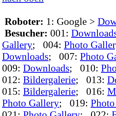
Roboter:
1: Google >
Dow
Besucher:
001:
Download
Gallery
; 004:
Photo Galle
Downloads
; 007:
Photo Ga
009:
Downloads
; 010:
Pho
012:
Bildergalerie
; 013:
D
015:
Bildergalerie
; 016:
M
Photo Gallery
; 019:
Photo
021:
Photo Gallery
; 022:
B