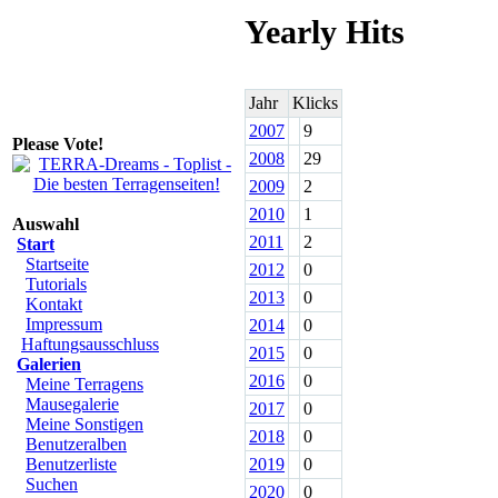
Yearly Hits
Jahr
Klicks
2007
9
Please Vote!
2008
29
2009
2
2010
1
Auswahl
2011
2
Start
Startseite
2012
0
Tutorials
2013
0
Kontakt
Impressum
2014
0
Haftungsausschluss
2015
0
Galerien
2016
0
Meine Terragens
Mausegalerie
2017
0
Meine Sonstigen
2018
0
Benutzeralben
Benutzerliste
2019
0
Suchen
2020
0