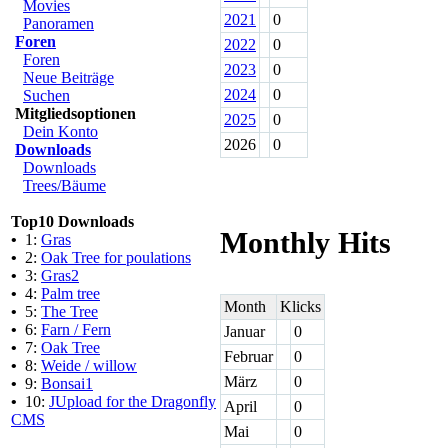
Movies
2021
0
Panoramen
Foren
2022
0
Foren
2023
0
Neue Beiträge
2024
0
Suchen
Mitgliedsoptionen
2025
0
Dein Konto
2026
0
Downloads
Downloads
Trees/Bäume
Top10 Downloads
Monthly Hits
•
1:
Gras
•
2:
Oak Tree for poulations
•
3:
Gras2
•
4:
Palm tree
Month
Klicks
•
5:
The Tree
•
6:
Farn / Fern
Januar
0
•
7:
Oak Tree
Februar
0
•
8:
Weide / willow
März
0
•
9:
Bonsai1
•
10:
JUpload for the Dragonfly
April
0
CMS
Mai
0