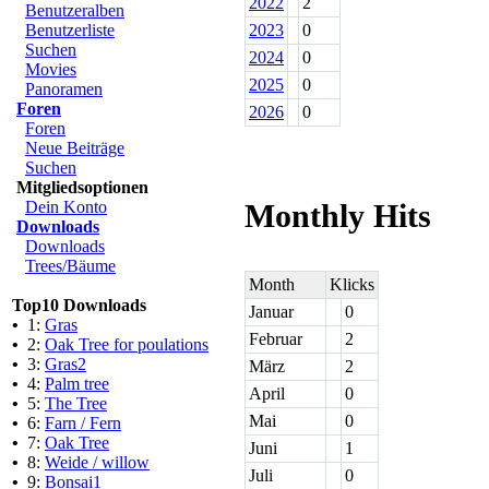
2022
2
Benutzeralben
Benutzerliste
2023
0
Suchen
2024
0
Movies
2025
0
Panoramen
Foren
2026
0
Foren
Neue Beiträge
Suchen
Mitgliedsoptionen
Dein Konto
Monthly Hits
Downloads
Downloads
Trees/Bäume
Month
Klicks
Top10 Downloads
Januar
0
•
1:
Gras
Februar
2
•
2:
Oak Tree for poulations
•
3:
Gras2
März
2
•
4:
Palm tree
April
0
•
5:
The Tree
Mai
0
•
6:
Farn / Fern
•
7:
Oak Tree
Juni
1
•
8:
Weide / willow
Juli
0
•
9:
Bonsai1