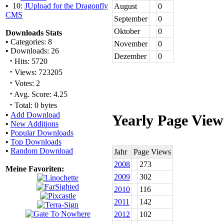
•
10:
JUpload for the Dragonfly
August
0
CMS
September
0
Oktober
0
Downloads Stats
•
Categories: 8
November
0
•
Downloads: 26
Dezember
0
·
Hits: 5720
·
Views: 723205
·
Votes: 2
·
Avg. Score: 4.25
·
Total: 0 bytes
•
Add Download
Yearly Page View
•
New Additions
•
Popular Downloads
•
Top Downloads
•
Random Download
Jahr
Page Views
2008
273
Meine Favoriten:
2009
302
2010
116
2011
142
2012
102