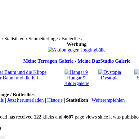
 Statistiken › Schmetterlinge / Butterflies
Werbung
Meine Terragen Galerie
-
Meine DazStudio Galerie
r Baum und die Kli ...
Hangar 9
Dystopia
S
Bildergalerie
nge / Butterflies
ls
|
Jetzt herunterladen
|
Historie
|
Statistiken
|
Weiterempfehlen
oad has received
122
klicks and
4607
page views since it was publishe
s