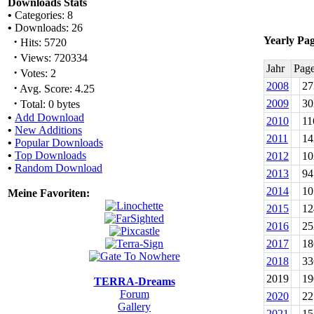
Downloads Stats
•
Categories: 8
•
Downloads: 26
·
Yearly Pa
Hits: 5720
·
Views: 720334
Jahr
Pag
·
Votes: 2
2008
27
·
Avg. Score: 4.25
·
2009
30
Total: 0 bytes
•
Add Download
2010
11
•
New Additions
2011
14
•
Popular Downloads
•
Top Downloads
2012
10
•
Random Download
2013
94
2014
10
Meine Favoriten:
2015
12
2016
25
2017
18
2018
33
2019
19
TERRA-Dreams
Forum
2020
22
Gallery
2021
15