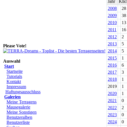
Jahr
Klic
2008
28
2009
38
2010
13
2011
16
2012
2
2013
5
Please Vote!
2014
5
2015
1
Auswahl
2016
6
Start
Startseite
2017
3
Tutorials
2018
1
Kontakt
2019
1
Impressum
Haftungsausschluss
2020
1
Galerien
2021
0
Meine Terragens
Mausegalerie
2022
2
Meine Sonstigen
2023
0
Benutzeralben
2024
0
Benutzerliste