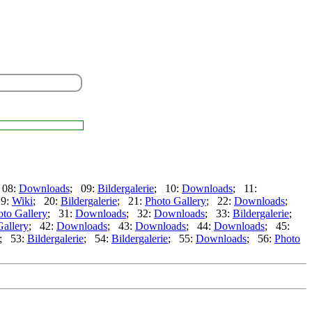
 08:
Downloads
; 09:
Bildergalerie
; 10:
Downloads
; 11:
19:
Wiki
; 20:
Bildergalerie
; 21:
Photo Gallery
; 22:
Downloads
;
oto Gallery
; 31:
Downloads
; 32:
Downloads
; 33:
Bildergalerie
;
Gallery
; 42:
Downloads
; 43:
Downloads
; 44:
Downloads
; 45:
; 53:
Bildergalerie
; 54:
Bildergalerie
; 55:
Downloads
; 56:
Photo