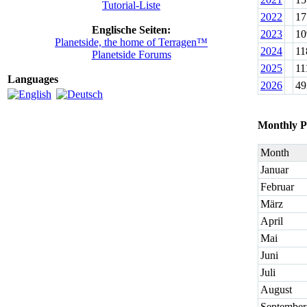
Tutorial-Liste
2022
17
Englische Seiten:
2023
10
Planetside, the home of Terragen™
2024
11
Planetside Forums
2025
11
Languages
2026
49
Monthly P
Month
Januar
Februar
März
April
Mai
Juni
Juli
August
September