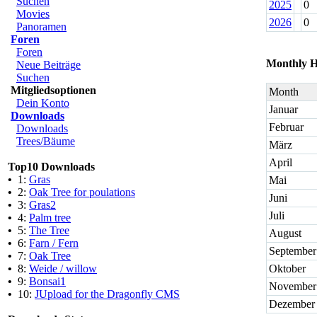
Suchen
2025
0
Movies
2026
0
Panoramen
Foren
Foren
Monthly H
Neue Beiträge
Suchen
Mitgliedsoptionen
Month
Dein Konto
Januar
Downloads
Februar
Downloads
Trees/Bäume
März
April
Top10 Downloads
•
1:
Gras
Mai
•
2:
Oak Tree for poulations
Juni
•
3:
Gras2
Juli
•
4:
Palm tree
•
5:
The Tree
August
•
6:
Farn / Fern
September
•
7:
Oak Tree
•
8:
Weide / willow
Oktober
•
9:
Bonsai1
November
•
10:
JUpload for the Dragonfly CMS
Dezember