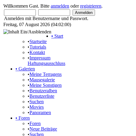
Willkommen Gast. Bitte
anmelden
oder
registrieren
.
Anmelden mit Benutzername und Passwort.
Freitag, 07 August 2026 (04:02:00)
•
Start
•
Startseite
•
Tutorials
•
Kontakt
•
Impressum
Haftungsausschluss
•
Galerien
•
Meine Terragens
•
Mausegalerie
•
Meine Sonstigen
•
Benutzeralben
•
Benutzerliste
•
Suchen
•
Movies
•
Panoramen
•
Foren
•
Foren
•
Neue Beiträge
•
Suchen