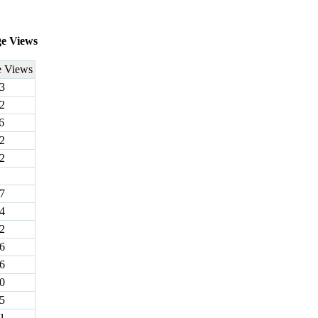
ge Views
e Views
3
2
6
2
2
7
4
2
6
6
0
5
1