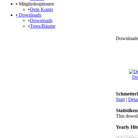
•
Mitgliedsoptionen
•
Dein Konto
•
Downloads
•
Downloads
•
Trees/Bäume
Downloads ›
De
Schmetterli
Start
|
Detai
Statistiken
This downl
Yearly Hit