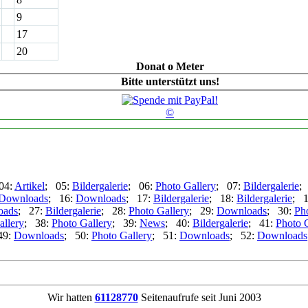
9
17
20
Donat o Meter
Bitte unterstützt uns!
©
04:
Artikel
; 05:
Bildergalerie
; 06:
Photo Gallery
; 07:
Bildergalerie
;
Downloads
; 16:
Downloads
; 17:
Bildergalerie
; 18:
Bildergalerie
; 
oads
; 27:
Bildergalerie
; 28:
Photo Gallery
; 29:
Downloads
; 30:
Ph
allery
; 38:
Photo Gallery
; 39:
News
; 40:
Bildergalerie
; 41:
Photo 
49:
Downloads
; 50:
Photo Gallery
; 51:
Downloads
; 52:
Downloads
Wir hatten
61128770
Seitenaufrufe seit Juni 2003