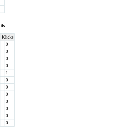
its
Klicks
0
0
0
0
1
0
0
0
0
0
0
0