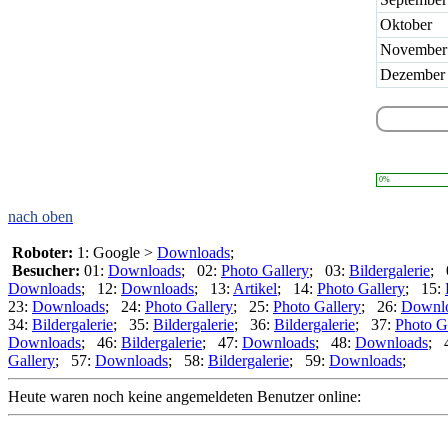
Oktober
November
Dezember
0%
nach oben
Roboter:
1: Google >
Downloads
;
Besucher:
01:
Downloads
; 02:
Photo Gallery
; 03:
Bildergalerie
; 
Downloads
; 12:
Downloads
; 13:
Artikel
; 14:
Photo Gallery
; 15:
23:
Downloads
; 24:
Photo Gallery
; 25:
Photo Gallery
; 26:
Downl
34:
Bildergalerie
; 35:
Bildergalerie
; 36:
Bildergalerie
; 37:
Photo G
Downloads
; 46:
Bildergalerie
; 47:
Downloads
; 48:
Downloads
; 
Gallery
; 57:
Downloads
; 58:
Bildergalerie
; 59:
Downloads
;
Heute waren noch keine angemeldeten Benutzer online: