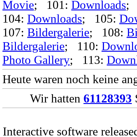
Movie
; 101:
Downloads
;
104:
Downloads
; 105:
Do
107:
Bildergalerie
; 108:
Bi
Bildergalerie
; 110:
Downl
Photo Gallery
; 113:
Down
Heute waren noch keine ang
Wir hatten
61128393
S
Interactive software releas