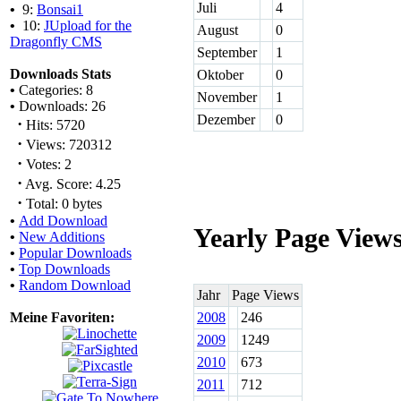
Juli
4
•
9:
Bonsai1
•
10:
JUpload for the
August
0
Dragonfly CMS
September
1
Downloads Stats
Oktober
0
•
Categories: 8
November
1
•
Downloads: 26
Dezember
0
·
Hits: 5720
·
Views: 720312
·
Votes: 2
·
Avg. Score: 4.25
·
Total: 0 bytes
•
Add Download
Yearly Page View
•
New Additions
•
Popular Downloads
•
Top Downloads
•
Random Download
Jahr
Page Views
Meine Favoriten:
2008
246
2009
1249
2010
673
2011
712