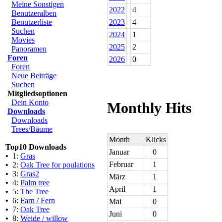
Meine Sonstigen
2022
4
Benutzeralben
Benutzerliste
2023
4
Suchen
2024
1
Movies
2025
2
Panoramen
Foren
2026
0
Foren
Neue Beiträge
Suchen
Mitgliedsoptionen
Dein Konto
Monthly Hits
Downloads
Downloads
Trees/Bäume
Month
Klicks
Top10 Downloads
Januar
0
•
1:
Gras
Februar
1
•
2:
Oak Tree for poulations
•
3:
Gras2
März
1
•
4:
Palm tree
April
1
•
5:
The Tree
•
6:
Farn / Fern
Mai
0
•
7:
Oak Tree
Juni
0
•
8:
Weide / willow