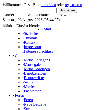
Willkommen Gast. Bitte
anmelden
oder
registrieren
.
Anmelden mit Benutzername und Passwort.
Samstag, 08 August 2026 (05:44:07)
•
Start
•
Startseite
•
Tutorials
•
Kontakt
•
Impressum
Haftungsausschluss
•
Galerien
•
Meine Terragens
•
Mausegalerie
•
Meine Sonstigen
•
Benutzeralben
•
Benutzerliste
•
Suchen
•
Movies
•
Panoramen
•
Foren
•
Foren
•
Neue Beiträge
•
Suchen