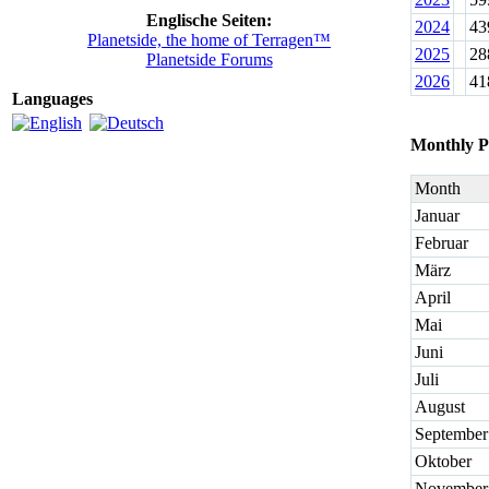
Englische Seiten:
2024
43
Planetside, the home of Terragen™
2025
28
Planetside Forums
2026
41
Languages
Monthly P
Month
Januar
Februar
März
April
Mai
Juni
Juli
August
September
Oktober
November