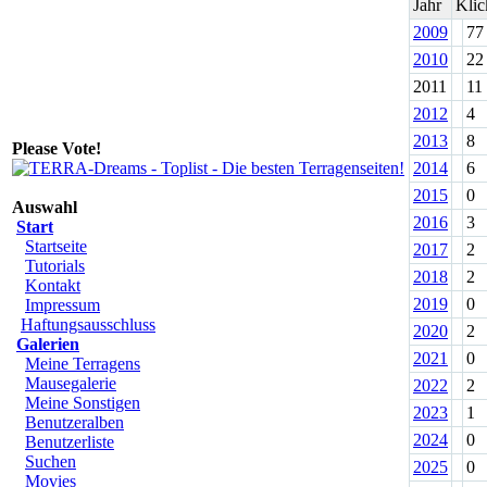
Jahr
Klic
2009
77
2010
22
2011
11
2012
4
2013
8
Please Vote!
2014
6
2015
0
Auswahl
2016
3
Start
Startseite
2017
2
Tutorials
2018
2
Kontakt
2019
0
Impressum
Haftungsausschluss
2020
2
Galerien
2021
0
Meine Terragens
Mausegalerie
2022
2
Meine Sonstigen
2023
1
Benutzeralben
2024
0
Benutzerliste
Suchen
2025
0
Movies