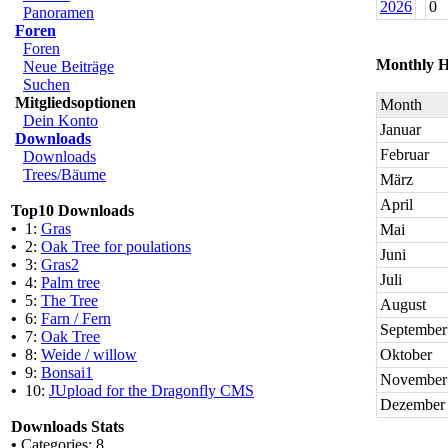
2026
0
Panoramen
Foren
Foren
Monthly H
Neue Beiträge
Suchen
Mitgliedsoptionen
Month
Dein Konto
Januar
Downloads
Februar
Downloads
Trees/Bäume
März
April
Top10 Downloads
•
1:
Gras
Mai
•
2:
Oak Tree for poulations
Juni
•
3:
Gras2
Juli
•
4:
Palm tree
•
5:
The Tree
August
•
6:
Farn / Fern
September
•
7:
Oak Tree
•
8:
Weide / willow
Oktober
•
9:
Bonsai1
November
•
10:
JUpload for the Dragonfly CMS
Dezember
Downloads Stats
•
Categories: 8