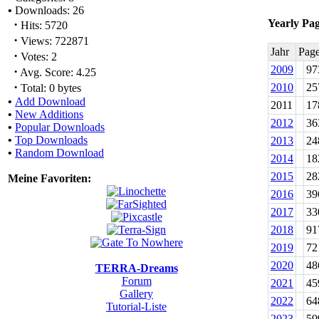
•
Downloads: 26
·
Yearly Pa
Hits: 5720
·
Views: 722871
Jahr
Pag
·
Votes: 2
2009
97
·
Avg. Score: 4.25
·
2010
25
Total: 0 bytes
•
Add Download
2011
17
•
New Additions
2012
36
•
Popular Downloads
•
Top Downloads
2013
24
•
Random Download
2014
18
2015
28
Meine Favoriten:
2016
39
2017
33
2018
91
2019
72
2020
48
TERRA-Dreams
Forum
2021
45
Gallery
2022
64
Tutorial-Liste
2023
59