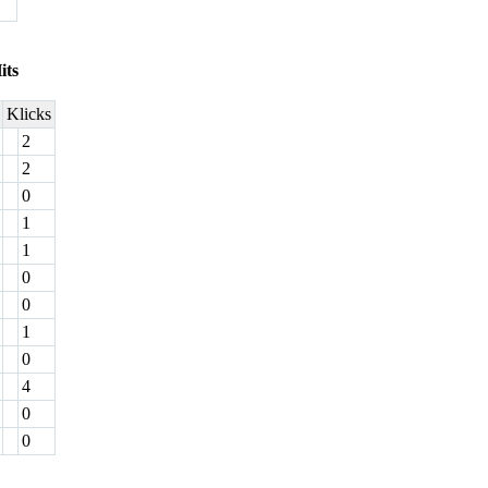
its
Klicks
2
2
0
1
1
0
0
1
0
4
0
0