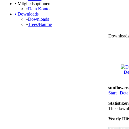
•
Mitgliedsoptionen
•
Dein Konto
•
Downloads
•
Downloads
•
Trees/Bäume
Downloads 
De
sunflower
Start
|
Detai
Statistiken
This downl
Yearly Hit