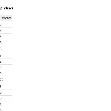
ge Views
e Views
3
7
8
3
8
2
2
6
0
72
1
6
9
8
9