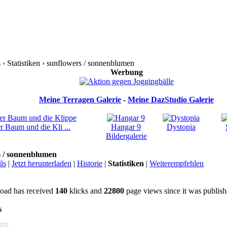
› Statistiken › sunflowers / sonnenblumen
Werbung
Meine Terragen Galerie
-
Meine DazStudio Galerie
r Baum und die Kli ...
Hangar 9
Dystopia
Bildergalerie
s / sonnenblumen
ls
|
Jetzt herunterladen
|
Historie
|
Statistiken
|
Weiterempfehlen
oad has received
140
klicks and
22800
page views since it was publish
s