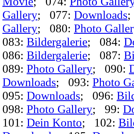
Movie
; 074:
Photo Galler
Gallery
; 077:
Downloads
;
Gallery
; 080:
Photo Galle
083:
Bildergalerie
; 084:
D
086:
Bildergalerie
; 087:
Bi
089:
Photo Gallery
; 090:
Downloads
; 093:
Photo Ga
095:
Downloads
; 096:
Bil
098:
Photo Gallery
; 99:
D
101:
Dein Konto
; 102:
Bil