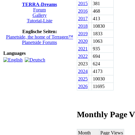
2015
381
TERRA-Dreams
Forum
2016
468
Gallery
2017
413
Tutorial-Liste
2018
10830
Englische Seiten:
2019
1833
Planetside, the home of Terragen™
2020
1063
Planetside Forums
2021
935
Languages
2022
694
2023
624
2024
4173
2025
10030
2026
11695
Monthly Page V
Month
Page Views