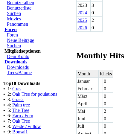
Benutzeralben
2023
3
Benutzerliste
2024
0
Suchen
Movies
2025
2
Panoramen
2026
0
Foren
Foren
Neue Beiträge
Suchen
Mitgliedsoptionen
Monthly Hits
Dein Konto
Downloads
Downloads
Trees/Bäume
Month
Klicks
Januar
0
Top10 Downloads
•
1:
Gras
Februar
0
•
2:
Oak Tree for poulations
März
0
•
3:
Gras2
April
0
•
4:
Palm tree
•
5:
The Tree
Mai
2
•
6:
Farn / Fern
Juni
0
•
7:
Oak Tree
Juli
0
•
8:
Weide / willow
•
9:
Bonsai1
August
0