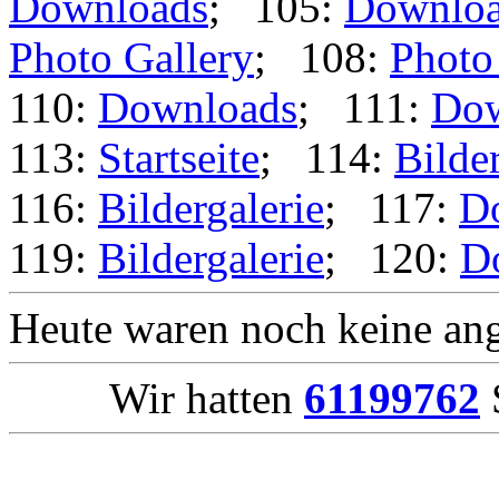
Downloads
; 105:
Downlo
Photo Gallery
; 108:
Photo
110:
Downloads
; 111:
Dow
113:
Startseite
; 114:
Bilder
116:
Bildergalerie
; 117:
D
119:
Bildergalerie
; 120:
D
Heute waren noch keine ang
Wir hatten
61199762
S