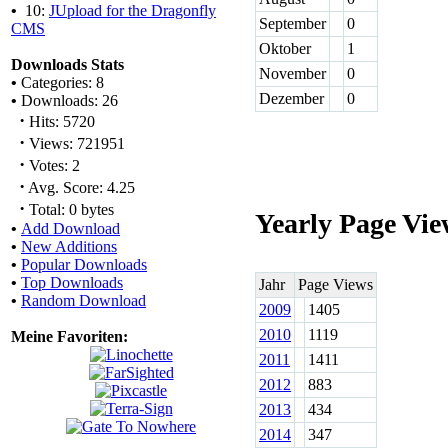
•
10:
JUpload for the Dragonfly
September
0
CMS
Oktober
1
Downloads Stats
November
0
•
Categories: 8
Dezember
0
•
Downloads: 26
·
Hits: 5720
·
Views: 721951
·
Votes: 2
·
Avg. Score: 4.25
·
Total: 0 bytes
Yearly Page Vie
•
Add Download
•
New Additions
•
Popular Downloads
•
Top Downloads
Jahr
Page Views
•
Random Download
2009
1405
2010
1119
Meine Favoriten:
2011
1411
2012
883
2013
434
2014
347