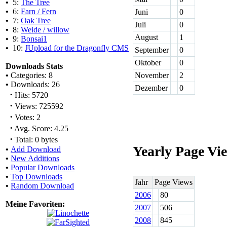
•
5:
The Tree
•
6:
Farn / Fern
Juni
0
•
7:
Oak Tree
Juli
0
•
8:
Weide / willow
August
1
•
9:
Bonsai1
•
10:
JUpload for the Dragonfly CMS
September
0
Oktober
0
Downloads Stats
•
Categories: 8
November
2
•
Downloads: 26
Dezember
0
·
Hits: 5720
·
Views: 725592
·
Votes: 2
·
Avg. Score: 4.25
·
Total: 0 bytes
Yearly Page Vi
•
Add Download
•
New Additions
•
Popular Downloads
•
Top Downloads
Jahr
Page Views
•
Random Download
2006
80
Meine Favoriten:
2007
506
2008
845