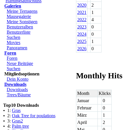
Haftungsausschluss
2020
2
Galerien
Meine Terragens
2021
1
Mausegalerie
2022
4
Meine Sonstigen
Benutzeralben
2023
0
Benutzerliste
2024
0
Suchen
2025
1
Movies
Panoramen
2026
0
Foren
Foren
Neue Beiträge
Suchen
Monthly Hits
Mitgliedsoptionen
Dein Konto
Downloads
Downloads
Month
Klicks
Trees/Bäume
Januar
0
Top10 Downloads
Februar
0
•
1:
Gras
März
1
•
2:
Oak Tree for poulations
•
3:
Gras2
April
2
•
4:
Palm tree
Mai
0