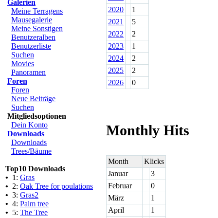
Galerien
2020
1
Meine Terragens
Mausegalerie
2021
5
Meine Sonstigen
2022
2
Benutzeralben
Benutzerliste
2023
1
Suchen
2024
2
Movies
2025
2
Panoramen
Foren
2026
0
Foren
Neue Beiträge
Suchen
Mitgliedsoptionen
Dein Konto
Monthly Hits
Downloads
Downloads
Trees/Bäume
Month
Klicks
Top10 Downloads
Januar
3
•
1:
Gras
Februar
0
•
2:
Oak Tree for poulations
•
3:
Gras2
März
1
•
4:
Palm tree
April
1
•
5:
The Tree