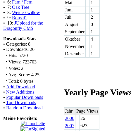
•
6:
Farn / Fern
Mai
1
•
7:
Oak Tree
Juni
1
•
8:
Weide / willow
Juli
2
•
9:
Bonsai1
•
10:
JUpload for the
August
0
Dragonfly CMS
September
1
Downloads Stats
Oktober
4
•
Categories: 8
November
1
•
Downloads: 26
Dezember
1
·
Hits: 5720
·
Views: 723703
·
Votes: 2
·
Avg. Score: 4.25
·
Total: 0 bytes
•
Add Download
Yearly Page View
•
New Additions
•
Popular Downloads
•
Top Downloads
•
Random Download
Jahr
Page Views
Meine Favoriten:
2006
26
2007
623