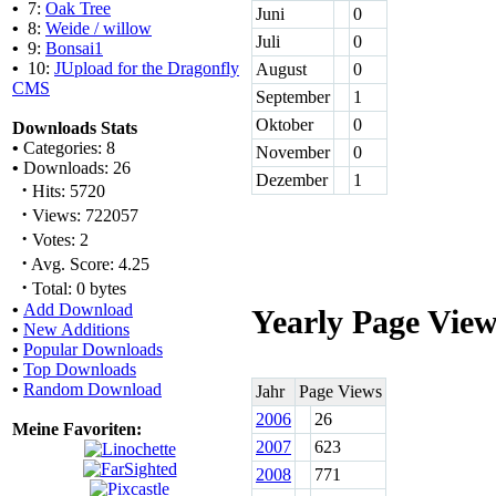
•
7:
Oak Tree
Juni
0
•
8:
Weide / willow
Juli
0
•
9:
Bonsai1
•
10:
JUpload for the Dragonfly
August
0
CMS
September
1
Oktober
0
Downloads Stats
•
Categories: 8
November
0
•
Downloads: 26
Dezember
1
·
Hits: 5720
·
Views: 722057
·
Votes: 2
·
Avg. Score: 4.25
·
Total: 0 bytes
•
Add Download
Yearly Page Vie
•
New Additions
•
Popular Downloads
•
Top Downloads
•
Random Download
Jahr
Page Views
2006
26
Meine Favoriten:
2007
623
2008
771