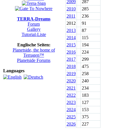
2009
287
2010
285
2011
236
TERRA-Dreams
2012
91
Forum
Gallery
2013
87
Tutorial-Liste
2014
115
Englische Seiten:
2015
194
Planetside, the home of
2016
224
Terragen™
2017
299
Planetside Forums
2018
475
Languages
2019
258
2020
240
2021
234
2022
183
2023
127
2024
153
2025
375
2026
227