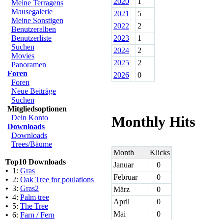
2020
1
Meine Terragens
Mausegalerie
2021
5
Meine Sonstigen
2022
2
Benutzeralben
Benutzerliste
2023
1
Suchen
2024
2
Movies
2025
2
Panoramen
Foren
2026
0
Foren
Neue Beiträge
Suchen
Mitgliedsoptionen
Dein Konto
Monthly Hits
Downloads
Downloads
Trees/Bäume
Month
Klicks
Top10 Downloads
Januar
0
•
1:
Gras
Februar
0
•
2:
Oak Tree for poulations
•
3:
Gras2
März
0
•
4:
Palm tree
April
0
•
5:
The Tree
Mai
0
•
6:
Farn / Fern