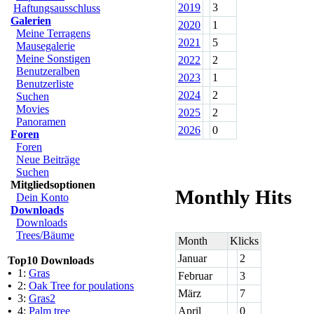
2019
3
Haftungsausschluss
Galerien
2020
1
Meine Terragens
2021
5
Mausegalerie
Meine Sonstigen
2022
2
Benutzeralben
2023
1
Benutzerliste
2024
2
Suchen
Movies
2025
2
Panoramen
2026
0
Foren
Foren
Neue Beiträge
Suchen
Mitgliedsoptionen
Monthly Hits
Dein Konto
Downloads
Downloads
Trees/Bäume
Month
Klicks
Januar
2
Top10 Downloads
•
1:
Gras
Februar
3
•
2:
Oak Tree for poulations
März
7
•
3:
Gras2
•
4:
Palm tree
April
0