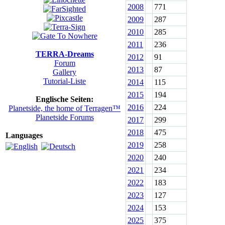
2008
771
2009
287
2010
285
2011
236
TERRA-Dreams
2012
91
Forum
2013
87
Gallery
Tutorial-Liste
2014
115
2015
194
Englische Seiten:
2016
224
Planetside, the home of Terragen™
Planetside Forums
2017
299
2018
475
Languages
2019
258
2020
240
2021
234
2022
183
2023
127
2024
153
2025
375