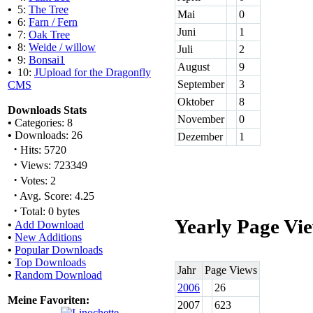
•
5:
The Tree
Mai
0
•
6:
Farn / Fern
Juni
1
•
7:
Oak Tree
•
8:
Weide / willow
Juli
2
•
9:
Bonsai1
August
9
•
10:
JUpload for the Dragonfly
September
3
CMS
Oktober
8
Downloads Stats
November
0
•
Categories: 8
•
Downloads: 26
Dezember
1
·
Hits: 5720
·
Views: 723349
·
Votes: 2
·
Avg. Score: 4.25
·
Total: 0 bytes
Yearly Page Vi
•
Add Download
•
New Additions
•
Popular Downloads
•
Top Downloads
Jahr
Page Views
•
Random Download
2006
26
Meine Favoriten:
2007
623