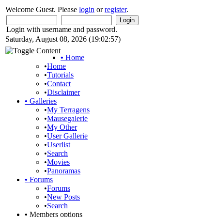
Welcome Guest. Please
login
or
register
.
Login with username and password.
Saturday, August 08, 2026 (19:02:57)
•
Home
•
Home
•
Tutorials
•
Contact
•
Disclaimer
•
Galleries
•
My Terragens
•
Mausegalerie
•
My Other
•
User Gallerie
•
Userlist
•
Search
•
Movies
•
Panoramas
•
Forums
•
Forums
•
New Posts
•
Search
•
Members options