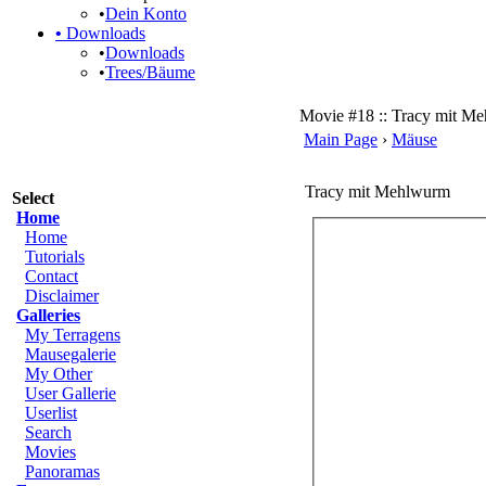
•
Dein Konto
•
Downloads
•
Downloads
•
Trees/Bäume
Movie #18 :: Tracy mit M
Main Page
›
Mäuse
Tracy mit Mehlwurm
Select
Home
Home
Tutorials
Contact
Disclaimer
Galleries
My Terragens
Mausegalerie
My Other
User Gallerie
Userlist
Search
Movies
Panoramas