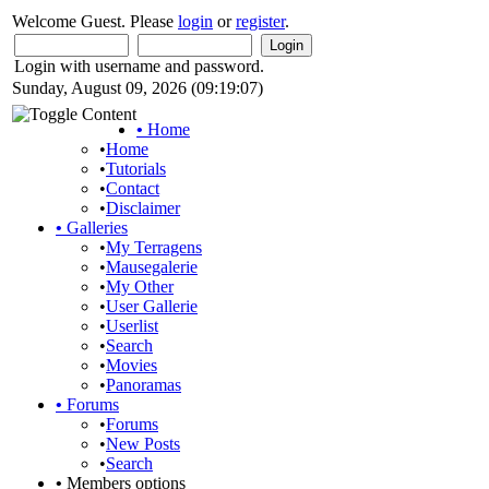
Welcome Guest. Please
login
or
register
.
Login with username and password.
Sunday, August 09, 2026 (09:19:07)
•
Home
•
Home
•
Tutorials
•
Contact
•
Disclaimer
•
Galleries
•
My Terragens
•
Mausegalerie
•
My Other
•
User Gallerie
•
Userlist
•
Search
•
Movies
•
Panoramas
•
Forums
•
Forums
•
New Posts
•
Search
•
Members options