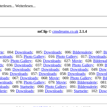
Weiterlesen...
mClip
©
cmsdreams.co.uk
2.1.4
rie
; 004:
Downloads
; 005:
Downloads
; 006:
Bildergalerie
; 007:
Bi
wnloads
; 015:
Photo Gallery
; 016:
Photo Gallery
; 017:
Downloads
; 025:
Photo Gallery
; 026:
Downloads
; 027:
Movie
; 028:
Bildergal
ds
; 036:
Downloads
; 037:
Downloads
; 038:
Photo Gallery
; 039:
B
s
; 046:
Downloads
; 047:
Downloads
; 048:
Downloads
; 049:
Down
; 056:
Downloads
; 057:
Downloads
; 058:
Downloads
; 059:
Downl
loads
; 067:
Downloads
; 068:
Movie
; 069:
Photo Gallery
; 070:
Bi
wnloads
; 078:
Photo Gallery
; 079:
Movie
; 080:
Bildergalerie
; 081
loads
; 089:
Startseite
; 090:
Photo Gallery
; 091:
Bildergalerie
; 092
lerie
; 99:
Downloads
; 100:
Downloads
; 101:
Startseite
; 102:
Down