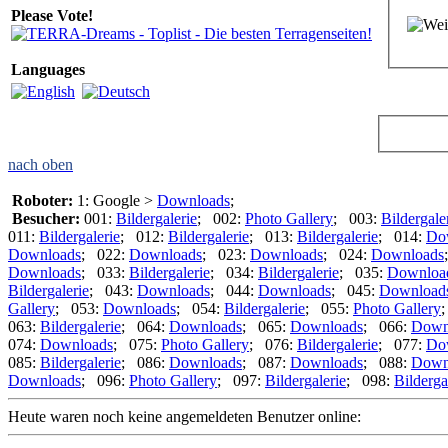
Please Vote!
Languages
nach oben
Roboter:
1: Google >
Downloads
;
Besucher:
001:
Bildergalerie
; 002:
Photo Gallery
; 003:
Bildergale
011:
Bildergalerie
; 012:
Bildergalerie
; 013:
Bildergalerie
; 014:
Do
Downloads
; 022:
Downloads
; 023:
Downloads
; 024:
Downloads
Downloads
; 033:
Bildergalerie
; 034:
Bildergalerie
; 035:
Downloa
Bildergalerie
; 043:
Downloads
; 044:
Downloads
; 045:
Download
Gallery
; 053:
Downloads
; 054:
Bildergalerie
; 055:
Photo Gallery
063:
Bildergalerie
; 064:
Downloads
; 065:
Downloads
; 066:
Down
074:
Downloads
; 075:
Photo Gallery
; 076:
Bildergalerie
; 077:
Do
085:
Bildergalerie
; 086:
Downloads
; 087:
Downloads
; 088:
Down
Downloads
; 096:
Photo Gallery
; 097:
Bildergalerie
; 098:
Bilderga
Heute waren noch keine angemeldeten Benutzer online: