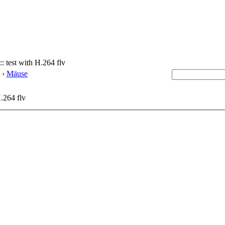
: test with H.264 flv
›
Mäuse
H.264 flv