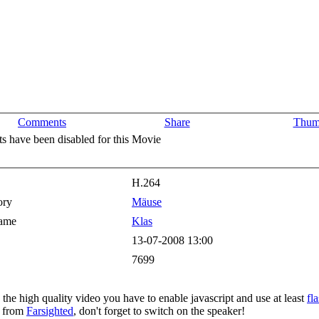
Comments
Share
Thum
 have been disabled for this Movie
H.264
ory
Mäuse
ame
Klas
13-07-2008 13:00
7699
 the high quality video you have to enable javascript and use at least
fl
 from
Farsighted
, don't forget to switch on the speaker!