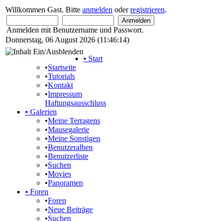
Willkommen Gast. Bitte
anmelden
oder
registrieren
.
Anmelden mit Benutzername und Passwort.
Donnerstag, 06 August 2026 (11:46:14)
•
Start
•
Startseite
•
Tutorials
•
Kontakt
•
Impressum
Haftungsausschluss
•
Galerien
•
Meine Terragens
•
Mausegalerie
•
Meine Sonstigen
•
Benutzeralben
•
Benutzerliste
•
Suchen
•
Movies
•
Panoramen
•
Foren
•
Foren
•
Neue Beiträge
•
Suchen