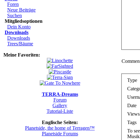
Foren
Neue Beiträge
Suchen
Mitgliedsoptionen
Dein Konto
Downloads
Downloads
Trees/Bäume
Meine Favoriten:
Comments
Type
Categ
TERRA-Dreams
Usern
Forum
Date
Gallery
Tutorial-Liste
Views
Tags
Englische Seiten:
Planetside, the home of Terragen™
To see
Planetside Forums
Musik