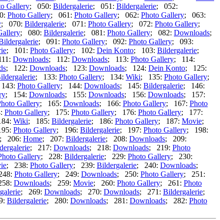
o Gallery
; 050:
Bildergalerie
; 051:
Bildergalerie
; 052:
0:
Photo Gallery
; 061:
Photo Gallery
; 062:
Photo Gallery
; 063:
y
; 070:
Bildergalerie
; 071:
Photo Gallery
; 072:
Photo Gallery
;
Gallery
; 080:
Bildergalerie
; 081:
Photo Gallery
; 082:
Downloads
;
Bildergalerie
; 091:
Photo Gallery
; 092:
Photo Gallery
; 093:
rie
; 101:
Photo Gallery
; 102:
Dein Konto
; 103:
Bildergalerie
;
111:
Downloads
; 112:
Downloads
; 113:
Photo Gallery
; 114:
ds
; 122:
Downloads
; 123:
Downloads
; 124:
Dein Konto
; 125:
ildergalerie
; 133:
Photo Gallery
; 134:
Wiki
; 135:
Photo Gallery
;
 143:
Photo Gallery
; 144:
Downloads
; 145:
Bildergalerie
; 146:
ry
; 154:
Downloads
; 155:
Downloads
; 156:
Downloads
; 157:
hoto Gallery
; 165:
Downloads
; 166:
Photo Gallery
; 167:
Photo
4:
Photo Gallery
; 175:
Photo Gallery
; 176:
Photo Gallery
; 177:
184:
Wiki
; 185:
Bildergalerie
; 186:
Photo Gallery
; 187:
Movie
;
195:
Photo Gallery
; 196:
Bildergalerie
; 197:
Photo Gallery
; 198:
; 206:
Home
; 207:
Bildergalerie
; 208:
Downloads
; 209:
dergalerie
; 217:
Downloads
; 218:
Downloads
; 219:
Photo
Photo Gallery
; 228:
Bildergalerie
; 229:
Photo Gallery
; 230:
ie
; 238:
Photo Gallery
; 239:
Bildergalerie
; 240:
Downloads
;
248:
Photo Gallery
; 249:
Downloads
; 250:
Photo Gallery
; 251:
258:
Downloads
; 259:
Movie
; 260:
Photo Gallery
; 261:
Photo
galerie
; 269:
Downloads
; 270:
Downloads
; 271:
Bildergalerie
;
9:
Bildergalerie
; 280:
Downloads
; 281:
Downloads
; 282:
Photo