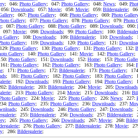
ery
; 046:
Photo Gallery
; 047:
Photo Gallery
; 048:
News
; 049:
Phot
 056:
Downloads
; 057:
Movie
; 058:
Movie
; 059:
Bildergalerie
; 06
Gallery
; 067:
Photo Gallery
; 068:
Photo Gallery
; 069:
Photo Galler
hoto Gallery
; 077:
Photo Gallery
; 078:
Photo Gallery
; 079:
Photo 
e
; 087:
Photo Gallery
; 088:
Photo Gallery
; 089:
Downloads
; 090:
; 097:
Movie
; 098:
Downloads
; 99:
Photo Gallery
; 100:
Bildergale
o Gallery
; 108:
Downloads
; 109:
Bildergalerie
; 110:
Downloads
; 
Photo Gallery
; 119:
Downloads
; 120:
Photo Gallery
; 121:
Downloa
129:
Photo Gallery
; 130:
Photo Gallery
; 131:
Photo Gallery
; 132:
B
oto Gallery
; 140:
Photo Gallery
; 141:
Movie
; 142:
Photo Gallery
;
150:
Photo Gallery
; 151:
Downloads
; 152:
Home
; 153:
Photo Galle
 161:
Photo Gallery
; 162:
Photo Gallery
; 163:
Photo Gallery
; 164:
P
ie
; 171:
Photo Gallery
; 172:
Bildergalerie
; 173:
Photo Gallery
; 17
ads
; 181:
Photo Gallery
; 182:
Photo Gallery
; 183:
Photo Gallery
; 
alerie
; 192:
Downloads
; 193:
Photo Gallery
; 194:
Photo Gallery
; 
202:
Bildergalerie
; 203:
Bildergalerie
; 204:
Movie
; 205:
Downloads
alerie
; 213:
Photo Gallery
; 214:
Movie
; 215:
Downloads
; 216:
Bil
Photo Gallery
; 224:
Movie
; 225:
Photo Gallery
; 226:
News
; 227:
234:
Photo Gallery
; 235:
Photo Gallery
; 236:
Downloads
; 237:
Mov
wnloads
; 245:
Downloads
; 246:
Photo Gallery
; 247:
Downloads
; 
rgalerie
; 255:
Bildergalerie
; 256:
Downloads
; 257:
Bildergalerie
; 
ery
; 265:
Photo Gallery
; 266:
Downloads
; 267:
Movie
; 268:
Bilder
dergalerie
; 276:
Photo Gallery
; 277:
Bildergalerie
; 278:
Movie
; 27
ry
; 286:
Bildergalerie
;