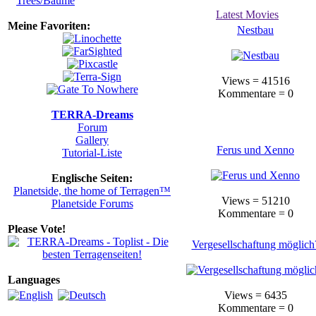
Trees/Bäume
Latest Movies
Meine Favoriten:
Nestbau
Views = 41516
Kommentare = 0
TERRA-Dreams
Forum
Gallery
Ferus und Xenno
Tutorial-Liste
Englische Seiten:
Planetside, the home of Terragen™
Views = 51210
Planetside Forums
Kommentare = 0
Please Vote!
Vergesellschaftung möglich
Languages
Views = 6435
Kommentare = 0