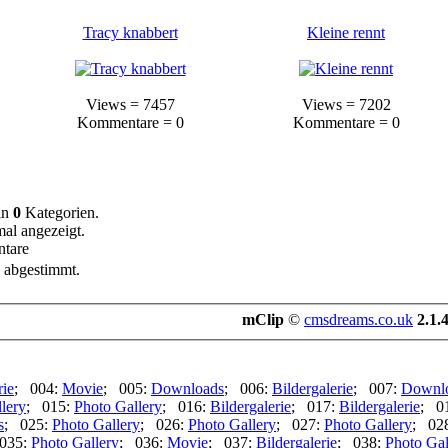
Tracy knabbert
Kleine rennt
Views = 7457
Views = 7202
Kommentare = 0
Kommentare = 0
in
0
Kategorien.
al angezeigt.
tare
 abgestimmt.
mClip
©
cmsdreams.co.uk
2.1.
rie
; 004:
Movie
; 005:
Downloads
; 006:
Bildergalerie
; 007:
Downl
lery
; 015:
Photo Gallery
; 016:
Bildergalerie
; 017:
Bildergalerie
; 0
s
; 025:
Photo Gallery
; 026:
Photo Gallery
; 027:
Photo Gallery
; 02
035:
Photo Gallery
; 036:
Movie
; 037:
Bildergalerie
; 038:
Photo Gal