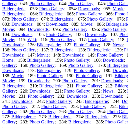
Gallery
; 043:
Photo Gallery
; 044:
Photo Gallery
; 045:
Photo Gall
Bildergalerie
; 053:
Photo Gallery
; 054:
Downloads
; 055:
Movie
;
Bildergalerie
; 064:
Bildergalerie
; 065:
Photo Gallery
; 066:
Photo 
073:
Photo Gallery
; 074:
Bildergalerie
; 075:
Photo Gallery
; 076:
P
083:
Downloads
; 084:
Downloads
; 085:
Movie
; 086:
Bildergaleri
Movie
; 094:
Downloads
; 095:
Photo Gallery
; 096:
Photo Gallery
104:
Downloads
; 105:
Photo Gallery
; 106:
Downloads
; 107:
Phot
Movie
; 115:
Wiki
; 116:
Photo Gallery
; 117:
Photo Gallery
; 118:
Downloads
; 126:
Bildergalerie
; 127:
Photo Gallery
; 128:
News
; 
136:
Photo Gallery
; 137:
Bildergalerie
; 138:
Bildergalerie
; 139:
Ph
Downloads
; 147:
Movie
; 148:
Downloads
; 149:
Photo Gallery
; 
Home
; 158:
Bildergalerie
; 159:
Photo Gallery
; 160:
Downloads
;
Gallery
; 168:
Photo Gallery
; 169:
Photo Gallery
; 170:
Bildergaler
Downloads
; 178:
Bildergalerie
; 179:
Photo Gallery
; 180:
Downlo
188:
Movie
; 189:
Photo Gallery
; 190:
Photo Gallery
; 191:
Bilderg
Movie
; 199:
Downloads
; 200:
Photo Gallery
; 201:
Downloads
; 
Bildergalerie
; 210:
Bildergalerie
; 211:
Photo Gallery
; 212:
Bilderg
Gallery
; 220:
Downloads
; 221:
Photo Gallery
; 222:
News
; 223:
Movie
; 231:
Photo Gallery
; 232:
Downloads
; 233:
Downloads
; 
241:
Downloads
; 242:
Photo Gallery
; 243:
Bildergalerie
; 244:
Do
Photo Gallery
; 252:
Photo Gallery
; 253:
Photo Gallery
; 254:
Bilde
Gallery
; 262:
Photo Gallery
; 263:
Photo Gallery
; 264:
Photo Gall
272:
Bildergalerie
; 273:
Bildergalerie
; 274:
Bildergalerie
; 275:
Bil
Gallery
; 283:
Photo Gallery
; 284:
Bildergalerie
; 285:
Photo Galle