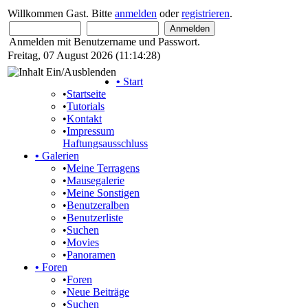
Willkommen Gast. Bitte
anmelden
oder
registrieren
.
Anmelden mit Benutzername und Passwort.
Freitag, 07 August 2026 (11:14:28)
•
Start
•
Startseite
•
Tutorials
•
Kontakt
•
Impressum
Haftungsausschluss
•
Galerien
•
Meine Terragens
•
Mausegalerie
•
Meine Sonstigen
•
Benutzeralben
•
Benutzerliste
•
Suchen
•
Movies
•
Panoramen
•
Foren
•
Foren
•
Neue Beiträge
•
Suchen