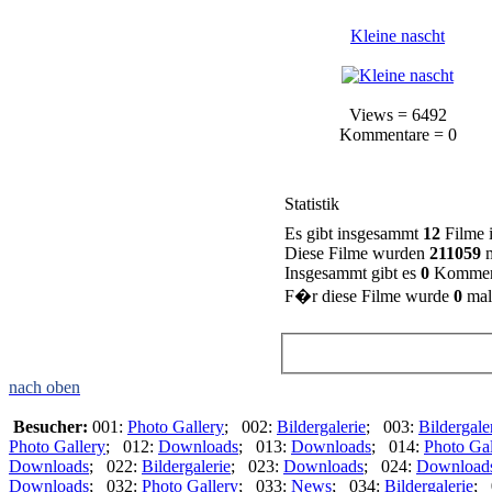
Kleine nascht
Views = 6492
Kommentare = 0
Statistik
Es gibt insgesammt
12
Filme 
Diese Filme wurden
211059
m
Insgesammt gibt es
0
Kommen
F�r diese Filme wurde
0
mal
nach oben
Besucher:
001:
Photo Gallery
; 002:
Bildergalerie
; 003:
Bildergale
Photo Gallery
; 012:
Downloads
; 013:
Downloads
; 014:
Photo Gal
Downloads
; 022:
Bildergalerie
; 023:
Downloads
; 024:
Download
Downloads
; 032:
Photo Gallery
; 033:
News
; 034:
Bildergalerie
; 