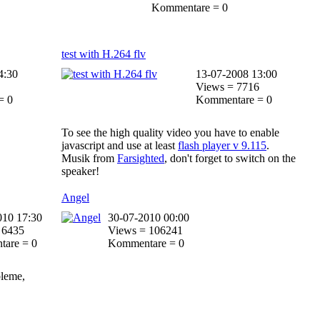
Kommentare = 0
test with H.264 flv
4:30
13-07-2008 13:00
Views = 7716
= 0
Kommentare = 0
To see the high quality video you have to enable
javascript and use at least
flash player v 9.115
.
Musik from
Farsighted
, don't forget to switch on the
speaker!
Angel
010 17:30
30-07-2010 00:00
 6435
Views = 106241
are = 0
Kommentare = 0
bleme,