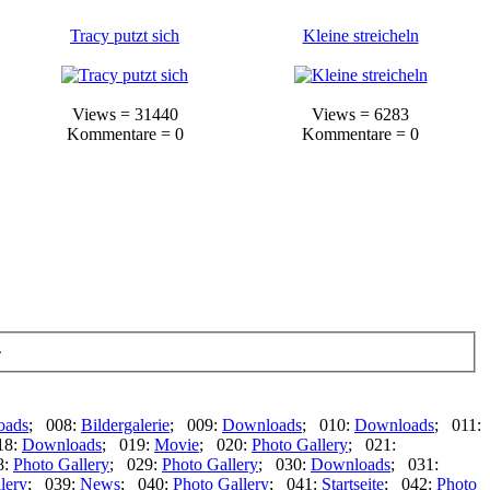
Tracy putzt sich
Kleine streicheln
Views = 31440
Views = 6283
Kommentare = 0
Kommentare = 0
4
oads
; 008:
Bildergalerie
; 009:
Downloads
; 010:
Downloads
; 011:
18:
Downloads
; 019:
Movie
; 020:
Photo Gallery
; 021:
8:
Photo Gallery
; 029:
Photo Gallery
; 030:
Downloads
; 031:
lery
; 039:
News
; 040:
Photo Gallery
; 041:
Startseite
; 042:
Photo