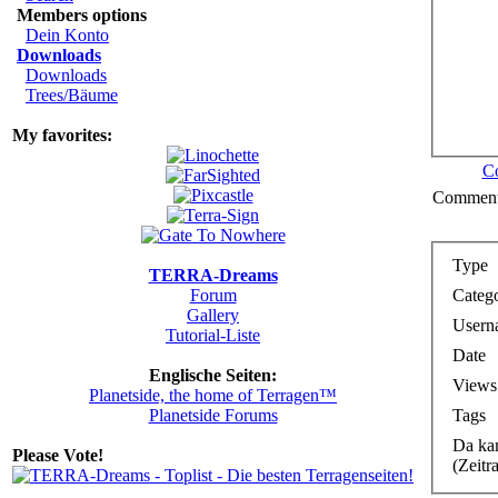
Members options
Dein Konto
Downloads
Downloads
Trees/Bäume
My favorites:
C
Comments
Type
TERRA-Dreams
Categ
Forum
Gallery
Usern
Tutorial-Liste
Date
Englische Seiten:
Views
Planetside, the home of Terragen™
Tags
Planetside Forums
Da ka
Please Vote!
(Zeitra