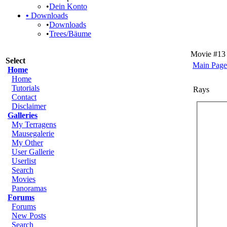
•
Dein Konto
•
Downloads
•
Downloads
•
Trees/Bäume
Movie #13 
Select
Main Page
Home
Home
Tutorials
Rays
Contact
Disclaimer
Galleries
My Terragens
Mausegalerie
My Other
User Gallerie
Userlist
Search
Movies
Panoramas
Forums
Forums
New Posts
Search