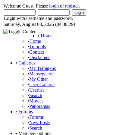
Welcome Guest. Please
login
or
register
.
Login with username and password.
Saturday, August 08, 2026 (04:38:29)
•
Home
•
Home
•
Tutorials
•
Contact
•
Disclaimer
•
Galleries
•
My Terragens
•
Mausegalerie
•
My Other
•
User Gallerie
•
Userlist
•
Search
•
Movies
•
Panoramas
•
Forums
•
Forums
•
New Posts
•
Search
•
Members options