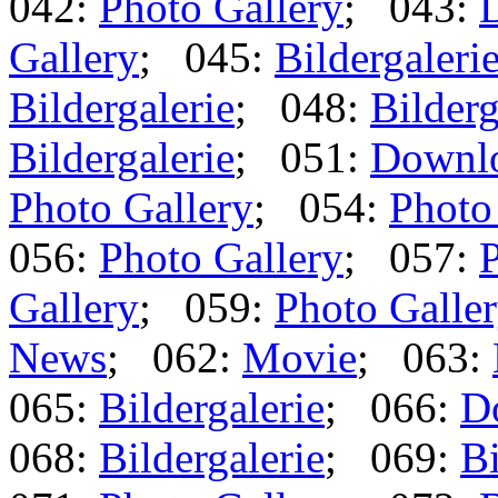
042:
Photo Gallery
; 043:
Gallery
; 045:
Bildergaleri
Bildergalerie
; 048:
Bilderg
Bildergalerie
; 051:
Downl
Photo Gallery
; 054:
Photo
056:
Photo Gallery
; 057:
P
Gallery
; 059:
Photo Galle
News
; 062:
Movie
; 063:
065:
Bildergalerie
; 066:
D
068:
Bildergalerie
; 069:
Bi