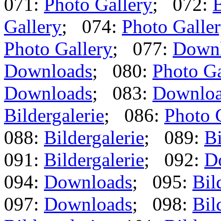
071:
Photo Gallery
; 072:
B
Gallery
; 074:
Photo Galle
Photo Gallery
; 077:
Down
Downloads
; 080:
Photo Ga
Downloads
; 083:
Downlo
Bildergalerie
; 086:
Photo 
088:
Bildergalerie
; 089:
Bi
091:
Bildergalerie
; 092:
D
094:
Downloads
; 095:
Bil
097:
Downloads
; 098:
Bil