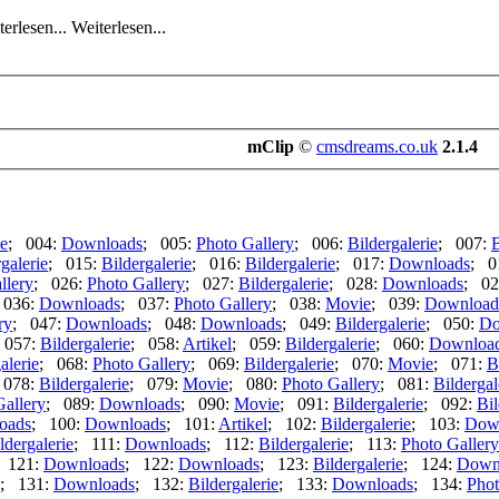
Weiterlesen...
mClip
©
cmsdreams.co.uk
2.1.4
;
ie
; 004:
Downloads
; 005:
Photo Gallery
; 006:
Bildergalerie
; 007:
B
galerie
; 015:
Bildergalerie
; 016:
Bildergalerie
; 017:
Downloads
; 0
llery
; 026:
Photo Gallery
; 027:
Bildergalerie
; 028:
Downloads
; 02
 036:
Downloads
; 037:
Photo Gallery
; 038:
Movie
; 039:
Download
ry
; 047:
Downloads
; 048:
Downloads
; 049:
Bildergalerie
; 050:
Do
 057:
Bildergalerie
; 058:
Artikel
; 059:
Bildergalerie
; 060:
Downloa
alerie
; 068:
Photo Gallery
; 069:
Bildergalerie
; 070:
Movie
; 071:
B
 078:
Bildergalerie
; 079:
Movie
; 080:
Photo Gallery
; 081:
Bildergal
Gallery
; 089:
Downloads
; 090:
Movie
; 091:
Bildergalerie
; 092:
Bil
oads
; 100:
Downloads
; 101:
Artikel
; 102:
Bildergalerie
; 103:
Dow
ldergalerie
; 111:
Downloads
; 112:
Bildergalerie
; 113:
Photo Gallery
 121:
Downloads
; 122:
Downloads
; 123:
Bildergalerie
; 124:
Down
; 131:
Downloads
; 132:
Bildergalerie
; 133:
Downloads
; 134:
Phot