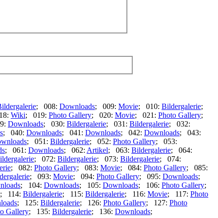
ildergalerie
; 008:
Downloads
; 009:
Movie
; 010:
Bildergalerie
;
18:
Wiki
; 019:
Photo Gallery
; 020:
Movie
; 021:
Photo Gallery
;
9:
Downloads
; 030:
Bildergalerie
; 031:
Bildergalerie
; 032:
s
; 040:
Downloads
; 041:
Downloads
; 042:
Downloads
; 043:
wnloads
; 051:
Bildergalerie
; 052:
Photo Gallery
; 053:
ds
; 061:
Downloads
; 062:
Artikel
; 063:
Bildergalerie
; 064:
ildergalerie
; 072:
Bildergalerie
; 073:
Bildergalerie
; 074:
erie
; 082:
Photo Gallery
; 083:
Movie
; 084:
Photo Gallery
; 085:
dergalerie
; 093:
Movie
; 094:
Photo Gallery
; 095:
Downloads
;
nloads
; 104:
Downloads
; 105:
Downloads
; 106:
Photo Gallery
;
; 114:
Bildergalerie
; 115:
Bildergalerie
; 116:
Movie
; 117:
Photo
loads
; 125:
Bildergalerie
; 126:
Photo Gallery
; 127:
Photo
o Gallery
; 135:
Bildergalerie
; 136:
Downloads
;