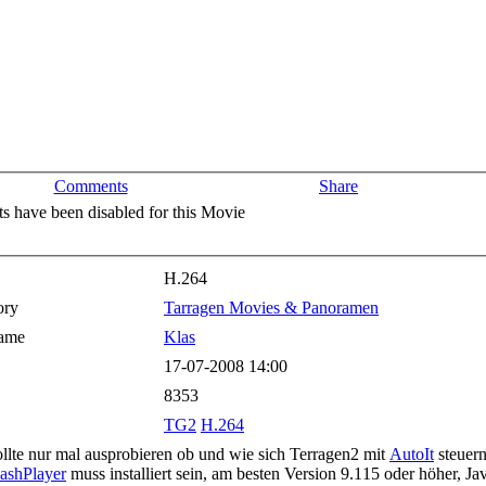
Comments
Share
 have been disabled for this Movie
H.264
ory
Tarragen Movies & Panoramen
ame
Klas
17-07-2008 14:00
8353
TG2
H.264
llte nur mal ausprobieren ob und wie sich Terragen2 mit
AutoIt
steuern
lashPlayer
muss installiert sein, am besten Version 9.115 oder höher, Java