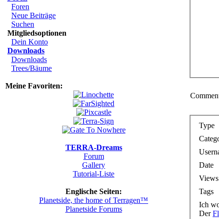
Foren
Neue Beiträge
Suchen
Mitgliedsoptionen
Dein Konto
Downloads
Downloads
Trees/Bäume
Meine Favoriten:
Comments
Type
Categ
TERRA-Dreams
Usern
Forum
Date
Gallery
Tutorial-Liste
Views
Tags
Englische Seiten:
Planetside, the home of Terragen™
Ich wo
Planetside Forums
Der
F