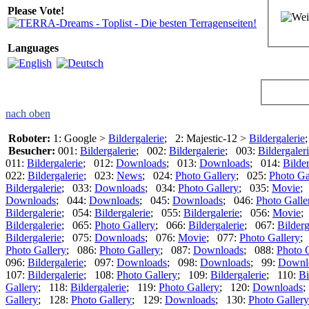
Please Vote!
Languages
nach oben
Roboter:
1: Google >
Bildergalerie
; 2: Majestic-12 >
Bildergalerie
Besucher:
001:
Bildergalerie
; 002:
Bildergalerie
; 003:
Bildergaler
011:
Bildergalerie
; 012:
Downloads
; 013:
Downloads
; 014:
Bilder
022:
Bildergalerie
; 023:
News
; 024:
Photo Gallery
; 025:
Photo Ga
Bildergalerie
; 033:
Downloads
; 034:
Photo Gallery
; 035:
Movie
;
Downloads
; 044:
Downloads
; 045:
Downloads
; 046:
Photo Galle
Bildergalerie
; 054:
Bildergalerie
; 055:
Bildergalerie
; 056:
Movie
;
Bildergalerie
; 065:
Photo Gallery
; 066:
Bildergalerie
; 067:
Bilderg
Bildergalerie
; 075:
Downloads
; 076:
Movie
; 077:
Photo Gallery
;
Photo Gallery
; 086:
Photo Gallery
; 087:
Downloads
; 088:
Photo 
096:
Bildergalerie
; 097:
Downloads
; 098:
Downloads
; 99:
Downl
107:
Bildergalerie
; 108:
Photo Gallery
; 109:
Bildergalerie
; 110:
Bi
Gallery
; 118:
Bildergalerie
; 119:
Photo Gallery
; 120:
Downloads
;
Gallery
; 128:
Photo Gallery
; 129:
Downloads
; 130:
Photo Gallery