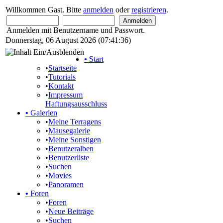
Willkommen Gast. Bitte
anmelden
oder
registrieren
.
Anmelden mit Benutzername und Passwort.
Donnerstag, 06 August 2026 (07:41:36)
•
Start
•
Startseite
•
Tutorials
•
Kontakt
•
Impressum
Haftungsausschluss
•
Galerien
•
Meine Terragens
•
Mausegalerie
•
Meine Sonstigen
•
Benutzeralben
•
Benutzerliste
•
Suchen
•
Movies
•
Panoramen
•
Foren
•
Foren
•
Neue Beiträge
•
Suchen