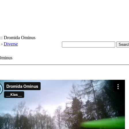
 :: Dromida Ominus
›
Diverse
Ominus