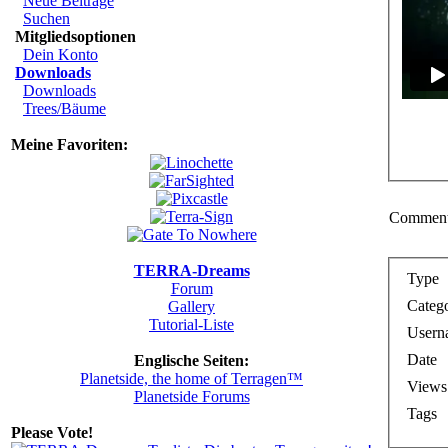
Neue Beiträge
Suchen
Mitgliedsoptionen
Dein Konto
Downloads
Downloads
Trees/Bäume
Meine Favoriten:
Comments
TERRA-Dreams
Type
Forum
Categ
Gallery
Tutorial-Liste
Usern
Date
Englische Seiten:
Planetside, the home of Terragen™
Views
Planetside Forums
Tags
Please Vote!