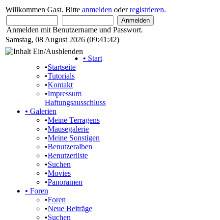
Willkommen Gast. Bitte
anmelden
oder
registrieren
.
Anmelden mit Benutzername und Passwort.
Samstag, 08 August 2026 (09:41:42)
•
Start
•
Startseite
•
Tutorials
•
Kontakt
•
Impressum
Haftungsausschluss
•
Galerien
•
Meine Terragens
•
Mausegalerie
•
Meine Sonstigen
•
Benutzeralben
•
Benutzerliste
•
Suchen
•
Movies
•
Panoramen
•
Foren
•
Foren
•
Neue Beiträge
•
Suchen