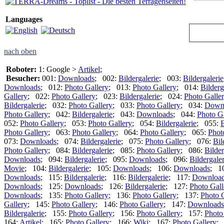
Languages
nach oben
Roboter:
1: Google >
Artikel
;
Besucher:
001:
Downloads
; 002:
Bildergalerie
; 003:
Bildergalerie
Downloads
; 012:
Photo Gallery
; 013:
Photo Gallery
; 014:
Bilderg
Gallery
; 022:
Photo Gallery
; 023:
Bildergalerie
; 024:
Photo Galle
Bildergalerie
; 032:
Photo Gallery
; 033:
Photo Gallery
; 034:
Down
Photo Gallery
; 042:
Bildergalerie
; 043:
Downloads
; 044:
Photo G
052:
Photo Gallery
; 053:
Photo Gallery
; 054:
Bildergalerie
; 055:
B
Photo Gallery
; 063:
Photo Gallery
; 064:
Photo Gallery
; 065:
Phot
073:
Downloads
; 074:
Bildergalerie
; 075:
Photo Gallery
; 076:
Bil
Photo Gallery
; 084:
Bildergalerie
; 085:
Photo Gallery
; 086:
Bilder
Downloads
; 094:
Bildergalerie
; 095:
Downloads
; 096:
Bildergaler
Movie
; 104:
Bildergalerie
; 105:
Downloads
; 106:
Downloads
; 1
Downloads
; 115:
Bildergalerie
; 116:
Bildergalerie
; 117:
Downloa
Downloads
; 125:
Downloads
; 126:
Bildergalerie
; 127:
Photo Gall
Downloads
; 135:
Photo Gallery
; 136:
Photo Gallery
; 137:
Photo 
Gallery
; 145:
Photo Gallery
; 146:
Photo Gallery
; 147:
Downloads
Bildergalerie
; 155:
Photo Gallery
; 156:
Photo Gallery
; 157:
Photo
164:
Artikel
; 165:
Photo Gallery
; 166:
Wiki
; 167:
Photo Gallery
;