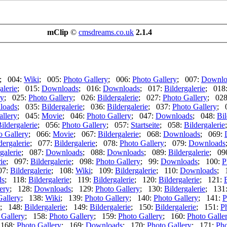
mClip
©
cmsdreams.co.uk
2.1.4
; 004:
Wiki
; 005:
Photo Gallery
; 006:
Photo Gallery
; 007:
Downlo
alerie
; 015:
Downloads
; 016:
Downloads
; 017:
Bildergalerie
; 018
ry
; 025:
Photo Gallery
; 026:
Bildergalerie
; 027:
Photo Gallery
; 02
loads
; 035:
Bildergalerie
; 036:
Bildergalerie
; 037:
Photo Gallery
; 
allery
; 045:
Movie
; 046:
Photo Gallery
; 047:
Downloads
; 048:
Bil
ildergalerie
; 056:
Photo Gallery
; 057:
Startseite
; 058:
Bildergalerie
o Gallery
; 066:
Movie
; 067:
Bildergalerie
; 068:
Downloads
; 069:
dergalerie
; 077:
Bildergalerie
; 078:
Photo Gallery
; 079:
Downloads
galerie
; 087:
Downloads
; 088:
Downloads
; 089:
Bildergalerie
; 09
ie
; 097:
Bildergalerie
; 098:
Photo Gallery
; 99:
Downloads
; 100:
P
07:
Bildergalerie
; 108:
Wiki
; 109:
Bildergalerie
; 110:
Downloads
; 
ds
; 118:
Bildergalerie
; 119:
Bildergalerie
; 120:
Bildergalerie
; 121:
ery
; 128:
Downloads
; 129:
Photo Gallery
; 130:
Bildergalerie
; 131
Gallery
; 138:
Wiki
; 139:
Photo Gallery
; 140:
Photo Gallery
; 141:
P
; 148:
Bildergalerie
; 149:
Bildergalerie
; 150:
Bildergalerie
; 151:
P
 Gallery
; 158:
Photo Gallery
; 159:
Photo Gallery
; 160:
Photo Galle
 168:
Photo Gallery
; 169:
Downloads
; 170:
Photo Gallery
; 171:
Pho