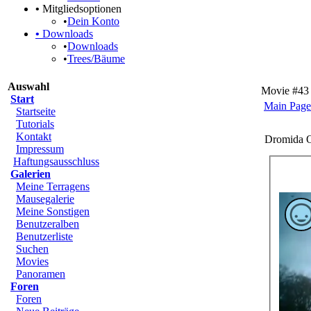
•
Mitgliedsoptionen
•
Dein Konto
•
Downloads
•
Downloads
•
Trees/Bäume
Auswahl
Movie #43
Start
Main Page
Startseite
Tutorials
Kontakt
Dromida 
Impressum
Haftungsausschluss
Galerien
Meine Terragens
Mausegalerie
Meine Sonstigen
Benutzeralben
Benutzerliste
Suchen
Movies
Panoramen
Foren
Foren