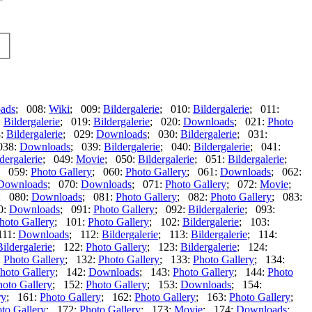
ads
; 008:
Wiki
; 009:
Bildergalerie
; 010:
Bildergalerie
; 011:
:
Bildergalerie
; 019:
Bildergalerie
; 020:
Downloads
; 021:
Photo
8:
Bildergalerie
; 029:
Downloads
; 030:
Bildergalerie
; 031:
038:
Downloads
; 039:
Bildergalerie
; 040:
Bildergalerie
; 041:
dergalerie
; 049:
Movie
; 050:
Bildergalerie
; 051:
Bildergalerie
;
; 059:
Photo Gallery
; 060:
Photo Gallery
; 061:
Downloads
; 062:
Downloads
; 070:
Downloads
; 071:
Photo Gallery
; 072:
Movie
;
; 080:
Downloads
; 081:
Photo Gallery
; 082:
Photo Gallery
; 083:
0:
Downloads
; 091:
Photo Gallery
; 092:
Bildergalerie
; 093:
hoto Gallery
; 101:
Photo Gallery
; 102:
Bildergalerie
; 103:
111:
Downloads
; 112:
Bildergalerie
; 113:
Bildergalerie
; 114:
Bildergalerie
; 122:
Photo Gallery
; 123:
Bildergalerie
; 124:
:
Photo Gallery
; 132:
Photo Gallery
; 133:
Photo Gallery
; 134:
hoto Gallery
; 142:
Downloads
; 143:
Photo Gallery
; 144:
Photo
hoto Gallery
; 152:
Photo Gallery
; 153:
Downloads
; 154:
ry
; 161:
Photo Gallery
; 162:
Photo Gallery
; 163:
Photo Gallery
;
to Gallery
; 172:
Photo Gallery
; 173:
Movie
; 174:
Downloads
;