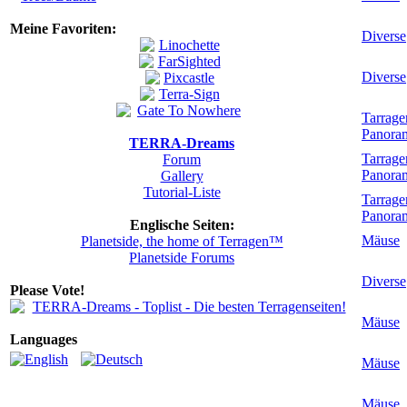
Meine Favoriten:
Diverse
Diverse
Tarrag
Panora
TERRA-Dreams
Tarrag
Forum
Panora
Gallery
Tutorial-Liste
Tarrag
Panora
Englische Seiten:
Mäuse
Planetside, the home of Terragen™
Planetside Forums
Diverse
Please Vote!
Mäuse
Languages
Mäuse
Mäuse