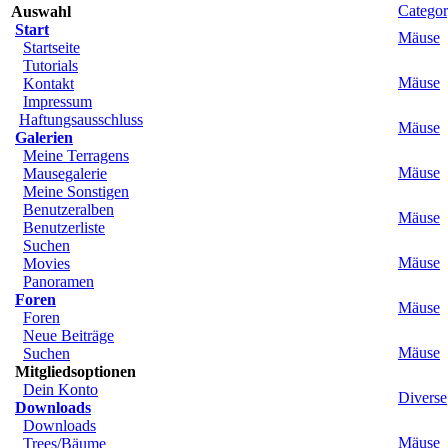
Catego
Auswahl
Start
Mäuse
Startseite
Tutorials
Mäuse
Kontakt
Impressum
Haftungsausschluss
Mäuse
Galerien
Meine Terragens
Mäuse
Mausegalerie
Meine Sonstigen
Benutzeralben
Mäuse
Benutzerliste
Suchen
Mäuse
Movies
Panoramen
Foren
Mäuse
Foren
Neue Beiträge
Mäuse
Suchen
Mitgliedsoptionen
Dein Konto
Diverse
Downloads
Downloads
Mäuse
Trees/Bäume