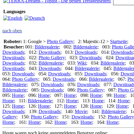
Languages
nach oben
Roboter:
1: Google >
Photo Gallery
; 2: Majestic-12 >
Startseite
;
Besucher:
001:
Bildergalerie
; 002:
Bildergalerie
; 003:
Photo Gall
Downloads
; 012:
Downloads
; 013:
Downloads
; 014:
Downloads
Downloads
; 022:
Photo Gallery
; 023:
Downloads
; 024:
Downloa
Downloads
; 032:
Bildergalerie
; 033:
Wiki
; 034:
Bildergalerie
; 0
Downloads
; 043:
Downloads
; 044:
Bildergalerie
; 045:
Bildergaler
053:
Downloads
; 054:
Downloads
; 055:
Downloads
; 056:
Downl
064:
Photo Gallery
; 065:
Downloads
; 066:
Bildergalerie
; 067:
Pho
Bildergalerie
; 075:
Downloads
; 076:
Downloads
; 077:
Download
Bildergalerie
; 085:
Downloads
; 086:
Photo Gallery
; 087:
Photo G
095:
Home
; 096:
Home
; 097:
Home
; 098:
Home
; 99:
Home
; 1
Home
; 111:
Bildergalerie
; 112:
Home
; 113:
Home
; 114:
Home
; 
125:
Home
; 126:
Home
; 127:
Home
; 128:
Home
; 129:
Home
; 
Downloads
; 139:
Downloads
; 140:
Movie
; 141:
Bildergalerie
; 1
Gallery
; 150:
Photo Gallery
; 151:
Downloads
; 152:
Photo Gallery
Home
; 161:
Home
; 162:
Home
; 163:
Home
; 164:
Home
;
Heute waren noch keine angemeldeten Benutzer online: