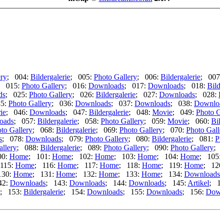
ery
; 004:
Bildergalerie
; 005:
Photo Gallery
; 006:
Bildergalerie
; 007
; 015:
Photo Gallery
; 016:
Downloads
; 017:
Downloads
; 018:
Bild
ds
; 025:
Photo Gallery
; 026:
Bildergalerie
; 027:
Downloads
; 028:
35:
Photo Gallery
; 036:
Downloads
; 037:
Downloads
; 038:
Downlo
ie
; 046:
Downloads
; 047:
Bildergalerie
; 048:
Movie
; 049:
Photo G
oads
; 057:
Bildergalerie
; 058:
Photo Gallery
; 059:
Movie
; 060:
Bi
to Gallery
; 068:
Bildergalerie
; 069:
Photo Gallery
; 070:
Photo Gall
s
; 078:
Downloads
; 079:
Photo Gallery
; 080:
Bildergalerie
; 081:
P
allery
; 088:
Bildergalerie
; 089:
Photo Gallery
; 090:
Photo Gallery
;
00:
Home
; 101:
Home
; 102:
Home
; 103:
Home
; 104:
Home
; 105
115:
Home
; 116:
Home
; 117:
Home
; 118:
Home
; 119:
Home
; 12
130:
Home
; 131:
Home
; 132:
Home
; 133:
Home
; 134:
Downloads
42:
Downloads
; 143:
Downloads
; 144:
Downloads
; 145:
Artikel
; 
; 153:
Bildergalerie
; 154:
Downloads
; 155:
Downloads
; 156:
Dow