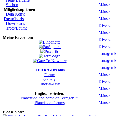
Neue Beiträge
Mäuse
Suchen
Mitgliedsoptionen
Mäuse
Dein Konto
Mäuse
Downloads
Downloads
Diverse
Trees/Bäume
Mäuse
Meine Favoriten:
Diverse
Diverse
Tarragen 
Tarragen 
Tarragen 
TERRA-Dreams
Mäuse
Forum
Gallery
Diverse
Tutorial-Liste
Mäuse
Englische Seiten:
Mäuse
Planetside, the home of Terragen™
Mäuse
Planetside Forums
Please Vote!