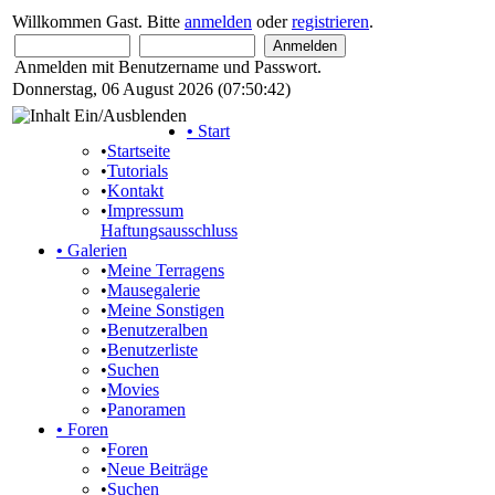
Willkommen Gast. Bitte
anmelden
oder
registrieren
.
Anmelden mit Benutzername und Passwort.
Donnerstag, 06 August 2026 (07:50:42)
•
Start
•
Startseite
•
Tutorials
•
Kontakt
•
Impressum
Haftungsausschluss
•
Galerien
•
Meine Terragens
•
Mausegalerie
•
Meine Sonstigen
•
Benutzeralben
•
Benutzerliste
•
Suchen
•
Movies
•
Panoramen
•
Foren
•
Foren
•
Neue Beiträge
•
Suchen