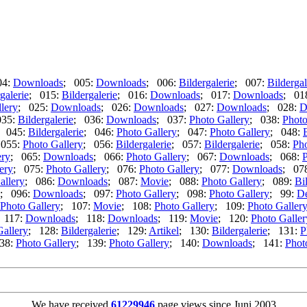
04:
Downloads
; 005:
Downloads
; 006:
Bildergalerie
; 007:
Bildergal
galerie
; 015:
Bildergalerie
; 016:
Downloads
; 017:
Downloads
; 01
lery
; 025:
Downloads
; 026:
Downloads
; 027:
Downloads
; 028:
D
035:
Bildergalerie
; 036:
Downloads
; 037:
Photo Gallery
; 038:
Photo
; 045:
Bildergalerie
; 046:
Photo Gallery
; 047:
Photo Gallery
; 048:
 055:
Photo Gallery
; 056:
Bildergalerie
; 057:
Bildergalerie
; 058:
Pho
ery
; 065:
Downloads
; 066:
Photo Gallery
; 067:
Downloads
; 068:
P
ery
; 075:
Photo Gallery
; 076:
Photo Gallery
; 077:
Downloads
; 07
allery
; 086:
Downloads
; 087:
Movie
; 088:
Photo Gallery
; 089:
Bi
; 096:
Downloads
; 097:
Photo Gallery
; 098:
Photo Gallery
; 99:
De
Photo Gallery
; 107:
Movie
; 108:
Photo Gallery
; 109:
Photo Galler
 117:
Downloads
; 118:
Downloads
; 119:
Movie
; 120:
Photo Galler
Gallery
; 128:
Bildergalerie
; 129:
Artikel
; 130:
Bildergalerie
; 131:
P
38:
Photo Gallery
; 139:
Photo Gallery
; 140:
Downloads
; 141:
Phot
We have received
61229946
page views since Juni 2003