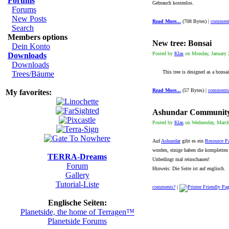
Forums
Gebrauch kostenlos.
Forums
New Posts
Read More...
(708 Bytes) |
comment
Search
Members options
New tree: Bonsai
Dein Konto
Posted by
Klas
on Monday, January 2
Downloads
Downloads
This tree is designed as a bonsa
Trees/Bäume
Read More...
(57 Bytes) |
comments
My favorites:
Ashundar Community
Posted by
Klas
on Wednesday, March 
Auf
Ashundar
gibt es ein
Resource P
worden, einige haben die kompletten W
TERRA-Dreams
Unbedingt mal reinschauen!
Forum
Hinweis: Die Seite ist auf englisch.
Gallery
Tutorial-Liste
comments?
|
Englische Seiten:
Planetside, the home of Terragen™
Planetside Forums