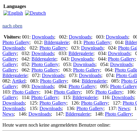
Languages
nach oben
Visitors:
001:
Downloads
; 002:
Downloads
; 003:
Downloads
; 0
Photo Gallery
; 012:
Bildergalerie
; 013:
Photo Gallery
; 014:
Bilder
Downloads
; 022:
Photo Gallery
; 023:
Downloads
; 024:
Photo Gal
Gallery
; 032:
Downloads
; 033:
Bildergalerie
; 034:
Downloads
; 
Gallery
; 042:
Bildergalerie
; 043:
Downloads
; 044:
Photo Gallery
Gallery
; 052:
Photo Gallery
; 053:
Downloads
; 054:
Downloads
;
Gallery
; 062:
Photo Gallery
; 063:
Photo Gallery
; 064:
Photo Gall
Bildergalerie
; 072:
Downloads
; 073:
Downloads
; 074:
Photo Gall
082:
Artikel
; 083:
Photo Gallery
; 084:
Bildergalerie
; 085:
Photo G
Gallery
; 093:
Downloads
; 094:
Photo Gallery
; 095:
Photo Gallery
103:
Photo Gallery
; 104:
Photo Gallery
; 105:
Photo Gallery
; 106:
Gallery
; 114:
Photo Gallery
; 115:
Bildergalerie
; 116:
Downloads
;
Downloads
; 125:
Photo Gallery
; 126:
Photo Gallery
; 127:
Photo 
Downloads
; 135:
Downloads
; 136:
Photo Gallery
; 137:
News
; 1
News
; 146:
Downloads
; 147:
Bildergalerie
; 148:
Photo Gallery
;
Heute waren noch keine angemeldeten Benutzer online: