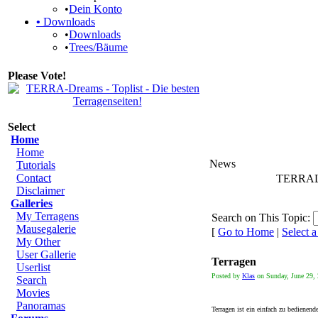
•
Dein Konto
•
Downloads
•
Downloads
•
Trees/Bäume
Please Vote!
Select
Home
Home
News
Tutorials
Contact
TERRALig
Disclaimer
Galleries
My Terragens
Search on This Topic:
Mausegalerie
[
Go to Home
|
Select 
My Other
User Gallerie
Terragen
Userlist
Posted by
Klas
on Sunday, June 29, 
Search
Movies
Panoramas
Terragen ist ein einfach zu bedienen