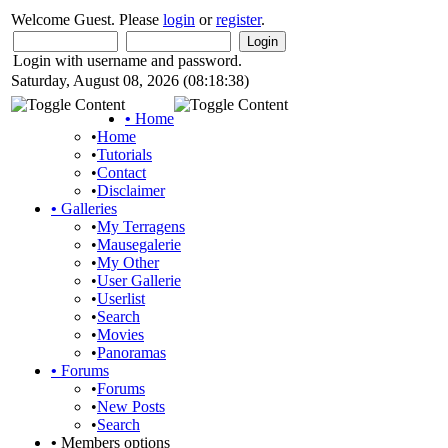
Welcome Guest. Please
login
or
register
.
Login with username and password.
Saturday, August 08, 2026 (08:18:38)
•
Home
•
Home
•
Tutorials
•
Contact
•
Disclaimer
•
Galleries
•
My Terragens
•
Mausegalerie
•
My Other
•
User Gallerie
•
Userlist
•
Search
•
Movies
•
Panoramas
•
Forums
•
Forums
•
New Posts
•
Search
•
Members options