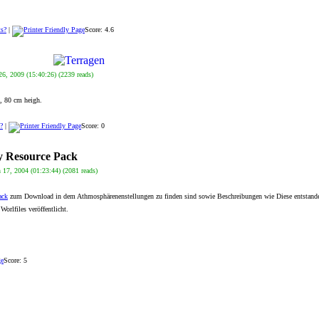
s?
|
Score: 4.6
6, 2009 (15:40:26) (2239 reads)
i, 80 cm heigh.
?
|
Score: 0
 Resource Pack
17, 2004 (01:23:44) (2081 reads)
ack
zum Download in dem Athmosphärenenstellungen zu finden sind sowie Beschreibungen wie Diese entstanden 
orlfiles veröffentlicht.
Score: 5