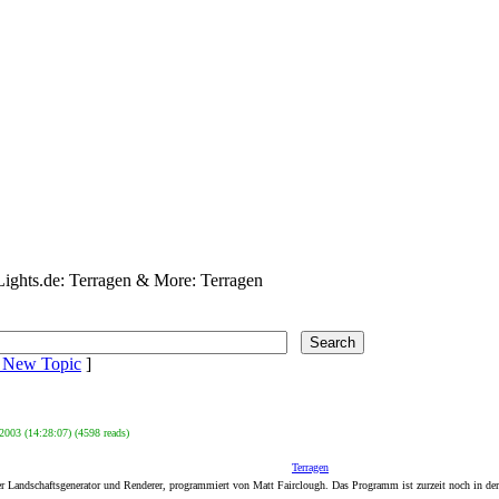
hts.de: Terragen & More: Terragen
a New Topic
]
2003 (14:28:07) (4598 reads)
Terragen
der Landschaftsgenerator und Renderer, programmiert von Matt Fairclough. Das Programm ist zurzeit noch in d