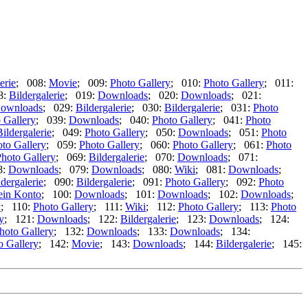
erie
; 008:
Movie
; 009:
Photo Gallery
; 010:
Photo Gallery
; 011:
8:
Bildergalerie
; 019:
Downloads
; 020:
Downloads
; 021:
ownloads
; 029:
Bildergalerie
; 030:
Bildergalerie
; 031:
Photo
 Gallery
; 039:
Downloads
; 040:
Photo Gallery
; 041:
Photo
Bildergalerie
; 049:
Photo Gallery
; 050:
Downloads
; 051:
Photo
to Gallery
; 059:
Photo Gallery
; 060:
Photo Gallery
; 061:
Photo
hoto Gallery
; 069:
Bildergalerie
; 070:
Downloads
; 071:
8:
Downloads
; 079:
Downloads
; 080:
Wiki
; 081:
Downloads
;
ldergalerie
; 090:
Bildergalerie
; 091:
Photo Gallery
; 092:
Photo
in Konto
; 100:
Downloads
; 101:
Downloads
; 102:
Downloads
;
y
; 110:
Photo Gallery
; 111:
Wiki
; 112:
Photo Gallery
; 113:
Photo
y
; 121:
Downloads
; 122:
Bildergalerie
; 123:
Downloads
; 124:
hoto Gallery
; 132:
Downloads
; 133:
Downloads
; 134:
o Gallery
; 142:
Movie
; 143:
Downloads
; 144:
Bildergalerie
; 145: