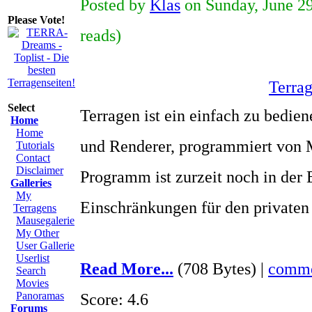
Posted by
Klas
on Sunday, June 29
Please Vote!
reads)
Terra
Select
Terragen ist ein einfach zu bedie
Home
Home
und Renderer, programmiert von M
Tutorials
Contact
Disclaimer
Programm ist zurzeit noch in der
Galleries
My
Einschränkungen für den privaten
Terragens
Mausegalerie
My Other
User Gallerie
Userlist
Read More...
(708 Bytes) |
comme
Search
Movies
Panoramas
Score: 4.6
Forums