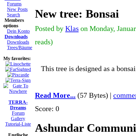
Forums
New Posts
New tree: Bonsai
Search
Members
options
Posted by
Klas
on Monday, January
Dein Konto
Downloads
reads)
Downloads
Trees/Bäume
My favorites:
This tree is designed as a bonsa
Read More...
(57 Bytes) |
commen
TERRA-
Score: 0
Dreams
Forum
Gallery
Tutorial-Liste
Ashundar Communi
Englische