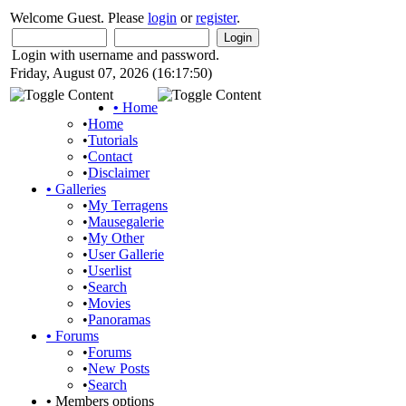
Welcome Guest. Please
login
or
register
.
Login with username and password.
Friday, August 07, 2026 (16:17:50)
•
Home
•
Home
•
Tutorials
•
Contact
•
Disclaimer
•
Galleries
•
My Terragens
•
Mausegalerie
•
My Other
•
User Gallerie
•
Userlist
•
Search
•
Movies
•
Panoramas
•
Forums
•
Forums
•
New Posts
•
Search
•
Members options