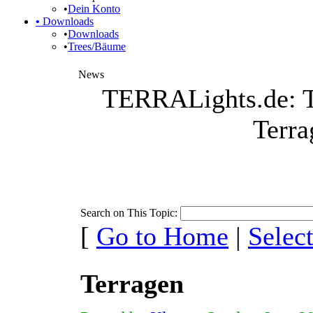
•
Dein Konto
•
Downloads
•
Downloads
•
Trees/Bäume
News
TERRALights.de: T
Terra
Search on This Topic:
[
Go to Home
|
Selec
Terragen