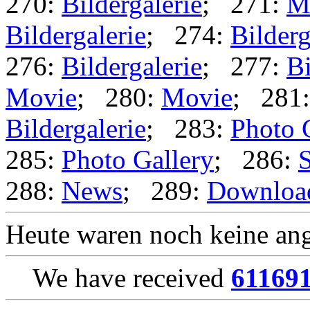
270:
Bildergalerie
; 271:
M
Bildergalerie
; 274:
Bilderg
276:
Bildergalerie
; 277:
Bi
Movie
; 280:
Movie
; 281
Bildergalerie
; 283:
Photo 
285:
Photo Gallery
; 286:
S
288:
News
; 289:
Downloa
Heute waren noch keine ang
We have received
61169