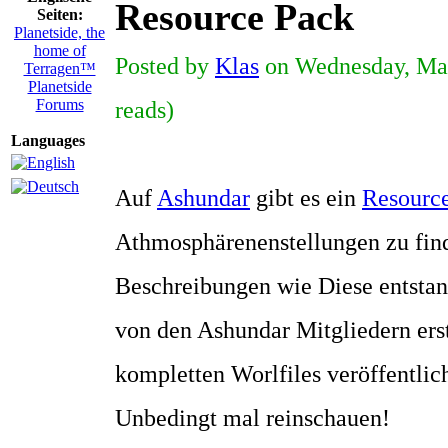
Resource Pack
Seiten:
Planetside, the
home of
Posted by
Klas
on Wednesday, Mar
Terragen™
Planetside
Forums
reads)
Languages
Auf
Ashundar
gibt es ein
Resourc
Athmosphärenenstellungen zu fin
Beschreibungen wie Diese entstan
von den Ashundar Mitgliedern erst
kompletten Worlfiles veröffentlich
Unbedingt mal reinschauen!