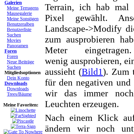
Galerien
Terrain, ich hab mal
Meine Terragens
Mausegalerie
Pixel gewählt. Ans
Meine Sonstigen
Benutzeralben
Landscape->Modify die
Benutzerliste
Suchen
zum ausprobieren hab
Movies
Panoramen
Meter eingetra
Foren
Foren
wenig ausprobieren, ei
Neue Beiträge
Suchen
aussieht (
Bild1
). Zum 
Mitgliedsoptionen
Dein Konto
für den negativen und
Downloads
Downloads
wir das immer noch
Trees/Bäume
Leuchten erzeugen.
Meine Favoriten:
Nach einem Klick auf
ändern wir noch unt