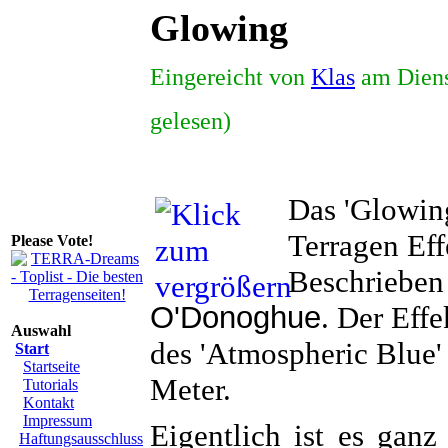
Glowing
Eingereicht von
Klas
am Diens
gelesen)
Das 'Glowing
Terragen Eff
Please Vote!
Beschrieben
O'Donoghue
. Der Eff
Auswahl
des 'Atmospheric Blue' 
Start
Startseite
Meter.
Tutorials
Kontakt
Impressum
Eigentlich ist es ganz 
Haftungsausschluss