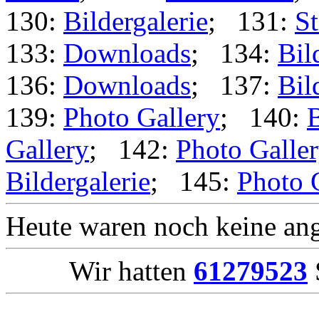
130:
Bildergalerie
; 131:
St
133:
Downloads
; 134:
Bil
136:
Downloads
; 137:
Bil
139:
Photo Gallery
; 140:
B
Gallery
; 142:
Photo Galle
Bildergalerie
; 145:
Photo 
Heute waren noch keine ang
Wir hatten
61279523