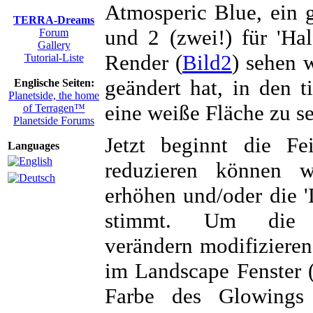
Atmosperic Blue, ein 
TERRA-Dreams
und 2 (zwei!) für 'Ha
Forum
Gallery
Render (
Bild2
) sehen 
Tutorial-Liste
geändert hat, in den ti
Englische Seiten:
Planetside, the home
eine weiße Fläche zu s
of Terragen™
Planetside Forums
Jetzt beginnt die F
Languages
reduzieren können w
erhöhen und/oder die 'D
stimmt. Um die
verändern modifizieren
im Landscape Fenster 
Farbe des Glowings