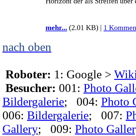
Horizont der als Streifen über
mehr...
(2.01 KB) |
1 Kommen
nach oben
Roboter:
1: Google >
Wik
Besucher:
001:
Photo Gall
Bildergalerie
; 004:
Photo 
006:
Bildergalerie
; 007:
Ph
Gallery
; 009:
Photo Galle