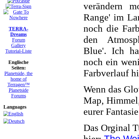
verändern mo
Range' im Lan
noch die Far
TERRA-
Dreams
den Atmosph
Forum
Gallery
Blue'. Ich h
Tutorial-Liste
noch ein weni
Englische
Seiten:
Farbverlauf 
Planetside, the
home of
Terragen™
Wenn das Glow
Planetside
Forums
Map, Himmel, 
Languages
eurer Fantasie
Das Orginal T
hier:
The Wei