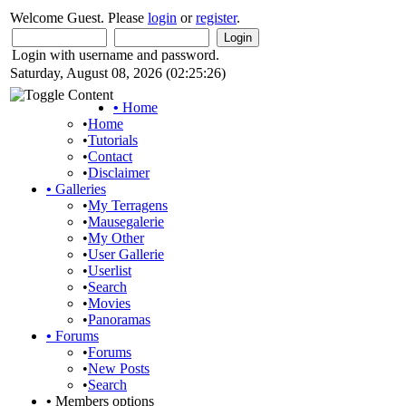
Welcome Guest. Please
login
or
register
.
Login with username and password.
Saturday, August 08, 2026 (02:25:26)
•
Home
•
Home
•
Tutorials
•
Contact
•
Disclaimer
•
Galleries
•
My Terragens
•
Mausegalerie
•
My Other
•
User Gallerie
•
Userlist
•
Search
•
Movies
•
Panoramas
•
Forums
•
Forums
•
New Posts
•
Search
•
Members options