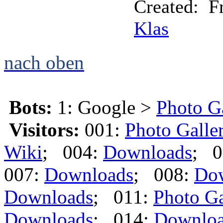
Created: Fr
Klas
nach oben
Bots:
1: Google >
Photo G
Visitors:
001:
Photo Galle
Wiki
; 004:
Downloads
; 0
007:
Downloads
; 008:
Do
Downloads
; 011:
Photo Ga
Downloads
; 014:
Downlo