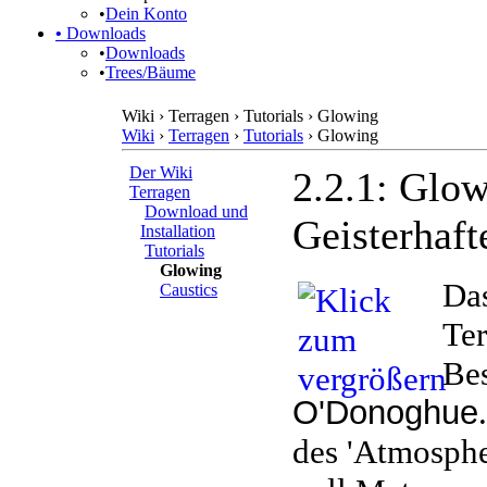
•
Dein Konto
•
Downloads
•
Downloads
•
Trees/Bäume
Wiki › Terragen › Tutorials › Glowing
Wiki
›
Terragen
›
Tutorials
› Glowing
Der Wiki
2.2.1: Glo
Terragen
Download und
Geisterhaft
Installation
Tutorials
Glowing
Das
Caustics
Ter
Bes
O'Donoghue
des 'Atmosphe