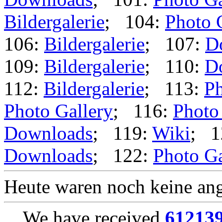
Bildergalerie
; 104:
Photo 
106:
Bildergalerie
; 107:
D
109:
Bildergalerie
; 110:
D
112:
Bildergalerie
; 113:
Ph
Photo Gallery
; 116:
Photo
Downloads
; 119:
Wiki
; 1
Downloads
; 122:
Photo Ga
Heute waren noch keine ang
We have received
61213