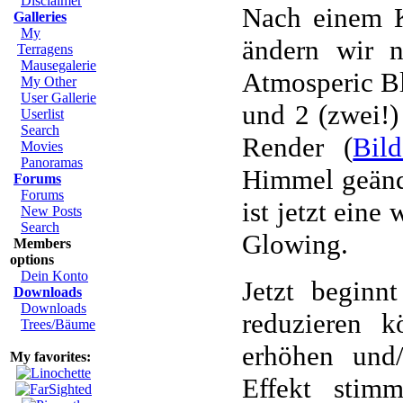
Disclaimer
Nach einem K
Galleries
My
ändern wir n
Terragens
Mausegalerie
Atmosperic Bl
My Other
User Gallerie
und 2 (zwei!)
Userlist
Search
Render (
Bil
Movies
Panoramas
Himmel geände
Forums
Forums
ist jetzt eine
New Posts
Search
Glowing.
Members
options
Dein Konto
Jetzt beginn
Downloads
Downloads
reduzieren k
Trees/Bäume
erhöhen und/
My favorites:
Effekt sti