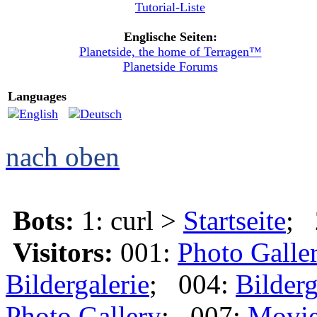
Tutorial-Liste
Englische Seiten:
Planetside, the home of Terragen™
Planetside Forums
Languages
nach oben
Bots:
1: curl >
Startseite
; 
Visitors:
001:
Photo Galle
Bildergalerie
; 004:
Bilderg
Photo Gallery
; 007:
Movi