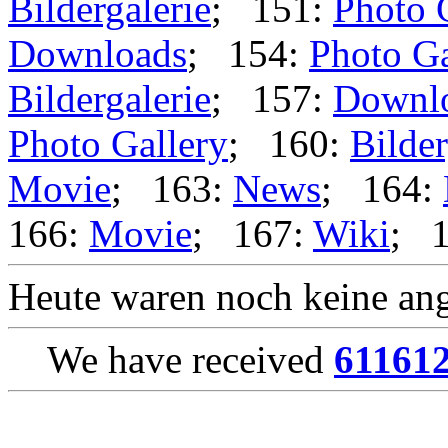
Bildergalerie
; 151:
Photo 
Downloads
; 154:
Photo Ga
Bildergalerie
; 157:
Downl
Photo Gallery
; 160:
Bilder
Movie
; 163:
News
; 164:
166:
Movie
; 167:
Wiki
; 
Heute waren noch keine ang
We have received
61161