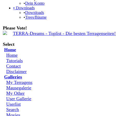
•
Dein Konto
•
Downloads
•
Downloads
•
Trees/Bäume
Please Vote!
Select
Home
Home
Tutorials
Contact
Disclaimer
Galleries
My Terragens
Mausegalerie
My Other
User Gallerie
Userlist
Search
Movies