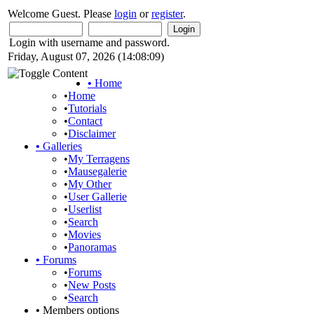
Welcome Guest. Please
login
or
register
.
Login with username and password.
Friday, August 07, 2026 (14:08:09)
•
Home
•
Home
•
Tutorials
•
Contact
•
Disclaimer
•
Galleries
•
My Terragens
•
Mausegalerie
•
My Other
•
User Gallerie
•
Userlist
•
Search
•
Movies
•
Panoramas
•
Forums
•
Forums
•
New Posts
•
Search
•
Members options