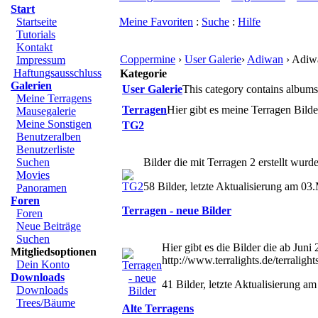
Start
Startseite
Meine Favoriten
:
Suche
:
Hilfe
Tutorials
Kontakt
Coppermine
›
User Galerie
›
Adiwan
› Adiw
Impressum
Haftungsausschluss
Kategorie
Galerien
User Galerie
This category contains albums
Meine Terragens
Terragen
Hier gibt es meine Terragen Bilde
Mausegalerie
Meine Sonstigen
TG2
Benutzeralben
Benutzerliste
Suchen
Bilder die mit Terragen 2 erstellt wurd
Movies
58 Bilder, letzte Aktualisierung am 0
Panoramen
Foren
Terragen - neue Bilder
Foren
Neue Beiträge
Suchen
Hier gibt es die Bilder die ab Juni
Mitgliedsoptionen
http://www.terralights.de/terralight
Dein Konto
Downloads
41 Bilder, letzte Aktualisierung am
Downloads
Trees/Bäume
Alte Terragens