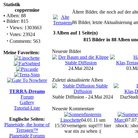
Statistik
coppermine
Ältere Bilder, die noch auf der 
•
Alben: 88
•
Bilder: 815
86 Bilder, letzte Aktualisierung 
·
Views: 1303663
3 Alben auf 1 Seite(n)
·
Votes: 23924
815
Bilder in
88
Alben un
·
Comments: 563
Neueste Bilder
Meine Favoriten:
24.Mai 2024
03.Mä
Zuletzt aktualisierte Alben
TERRA-Dreams
Forum
Stable Diffusion - 24.Mai 2024
DazStudi
Gallery
Tutorial-Liste
Neueste Kommentare
Englische Seiten:
Linochette
04.01.11 um
Marci
07.07
Planetside, the home of
15:50
:verneigen: supi!!!! hier
:shock: :sho
Terragen™
war nix zu sehen :(
:
Planetside Forums