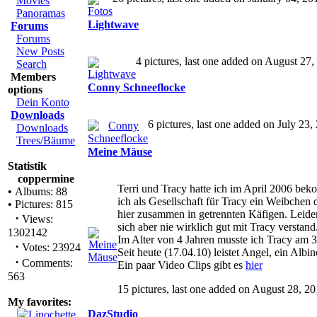
Movies
Panoramas
Lightwave
Forums
Forums
New Posts
4 pictures, last one added on August 27,
Search
Members
Conny Schneeflocke
options
Dein Konto
Downloads
6 pictures, last one added on July 23,
Downloads
Trees/Bäume
Meine Mäuse
Statistik
coppermine
Terri und Tracy hatte ich im April 2006 b
•
Albums: 88
ich als Gesellschaft für Tracy ein Weibchen
•
Pictures: 815
hier zusammen in getrennten Käfigen. Leider
·
Views:
sich aber nie wirklich gut mit Tracy verstand
1302142
Im Alter von 4 Jahren musste ich Tracy am 
·
Votes: 23924
Seit heute (17.04.10) leistet Angel, ein Al
·
Comments:
Ein paar Video Clips gibt es
hier
563
15 pictures, last one added on August 28, 2
My favorites:
DazStudio