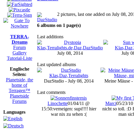
2 pictures, last one added on July 08, 20
6 albums on 1 page(s)
TERRA-
Last additions
Dreams
Forum
Gallery
July 08, 2014
July 0
Tutorial-Liste
Last updated albums
Englische
Seiten:
Planetside, the
DazStudio - July 08, 2014
Meine Mäuse - 
home of
Terragen™
Last comments
Planetside
Forums
Linochette
01/04/11 @
Marci
05/23/10
15:50
:verneigen: supi!!!! hier
nicht so toll. :D
Languages
war nix zu sehen :(
man sich