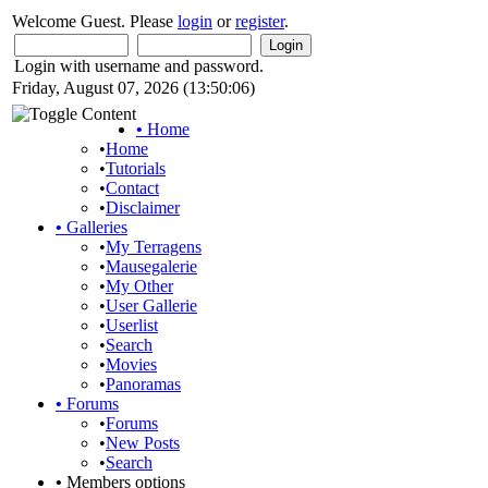
Welcome Guest. Please
login
or
register
.
Login with username and password.
Friday, August 07, 2026 (13:50:06)
•
Home
•
Home
•
Tutorials
•
Contact
•
Disclaimer
•
Galleries
•
My Terragens
•
Mausegalerie
•
My Other
•
User Gallerie
•
Userlist
•
Search
•
Movies
•
Panoramas
•
Forums
•
Forums
•
New Posts
•
Search
•
Members options