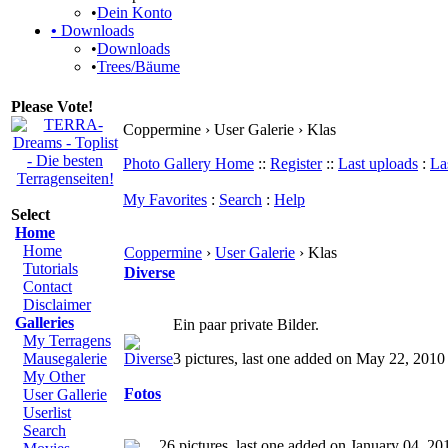
•
Dein Konto
•
Downloads
•
Downloads
•
Trees/Bäume
Please Vote!
Coppermine › User Galerie › Klas
Photo Gallery Home
::
Register
::
Last uploads
:
La
My Favorites
:
Search
:
Help
Select
Home
Home
Coppermine
›
User Galerie
› Klas
Tutorials
Diverse
Contact
Disclaimer
Galleries
Ein paar private Bilder.
My Terragens
Mausegalerie
3 pictures, last one added on May 22, 2010
My Other
Fotos
User Gallerie
Userlist
Search
26 pictures, last one added on January 04, 20