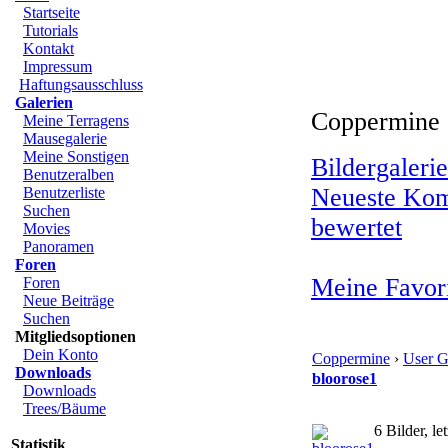
Startseite
Tutorials
Kontakt
Impressum
Haftungsausschluss
Galerien
Coppermine ›
Meine Terragens
Mausegalerie
Meine Sonstigen
Bildergalerie
Benutzeralben
Neueste Ko
Benutzerliste
Suchen
bewertet
Movies
Panoramen
Foren
Meine Favor
Foren
Neue Beiträge
Suchen
Mitgliedsoptionen
Dein Konto
Coppermine
›
User G
Downloads
bloorose1
Downloads
Trees/Bäume
6 Bilder, l
Statistik