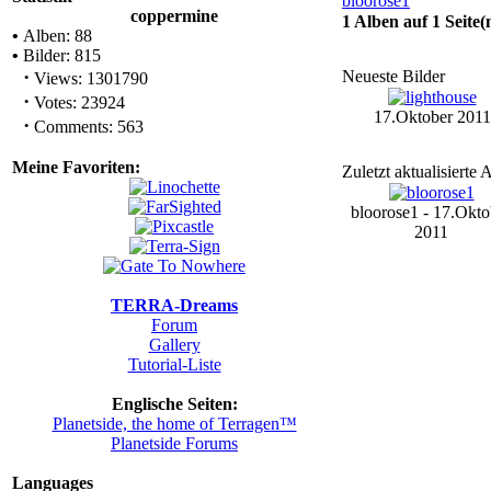
coppermine
1 Alben auf 1 Seite(
•
Alben: 88
•
Bilder: 815
·
Neueste Bilder
Views: 1301790
·
Votes: 23924
17.Oktober 2011
·
Comments: 563
Meine Favoriten:
Zuletzt aktualisierte 
bloorose1 - 17.Okto
2011
TERRA-Dreams
Forum
Gallery
Tutorial-Liste
Englische Seiten:
Planetside, the home of Terragen™
Planetside Forums
Languages