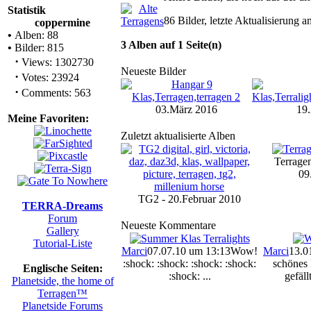
Statistik
86 Bilder, letzte Aktualisierung
coppermine
•
Alben: 88
3 Alben auf 1 Seite(n)
•
Bilder: 815
·
Views: 1302730
Neueste Bilder
·
Votes: 23924
·
Comments: 563
03.März 2016
19.
Meine Favoriten:
Zuletzt aktualisierte Alben
Terragen
09
TG2 - 20.Februar 2010
TERRA-Dreams
Forum
Neueste Kommentare
Gallery
Tutorial-Liste
Marci
07.07.10 um 13:13
Wow!
Marci
13.0
:shock: :shock: :shock: :shock:
schönes 
Englische Seiten:
:shock: ...
gefäll
Planetside, the home of
Terragen™
Planetside Forums