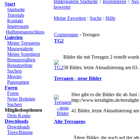
Bildergalerie Startseite
::
Registrieren
::
Neu
Start
bewertet
Startseite
Tutorials
Meine Favoriten
:
Suche
:
Hilfe
Kontakt
Impressum
Haftungsausschluss
Coppermine
› Terragen
Galerien
TG2
Meine Terragens
Mausegalerie
Meine Sonstigen
Bilder die mit Terragen 2 erstellt wurd
Benutzeralben
Benutzerliste
58 Bilder, letzte Aktualisierung am 0
Suchen
Movies
Terragen - neue Bilder
Panoramen
Foren
Foren
Hier gibt es die Bilder die ab Juni
Neue Beiträge
http://www.terralights.de/terralight
Suchen
Mitgliedsoptionen
41 Bilder, letzte Aktualisierung a
Dein Konto
Downloads
Alte Terragens
Downloads
Trees/Bäume
Ältere Bilder, die noch auf der 