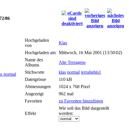
72/86
Hochgeladen
Klas
von
Hochgeladen am
Mittwoch, 16 Mai 2001 (13:50:02)
Name des
Alte Terragens
Albums
Stichworte
klas
normal
terralights1
Dateigrösse
110 kB
Abmessungen
1024 x 768 Pixel
Angezeigt
962 mal
Favoriten
zu Favoriten hinzufügen
Wie soll das Bild dargestellt
Effekt
werden: