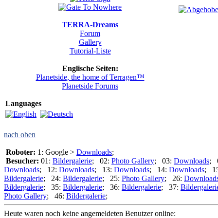
TERRA-Dreams
Forum
Gallery
Tutorial-Liste
Englische Seiten:
Planetside, the home of Terragen™
Planetside Forums
Languages
nach oben
Roboter:
1: Google >
Downloads
;
Besucher:
01:
Bildergalerie
; 02:
Photo Gallery
; 03:
Downloads
; 
Downloads
; 12:
Downloads
; 13:
Downloads
; 14:
Downloads
; 1
Bildergalerie
; 24:
Bildergalerie
; 25:
Photo Gallery
; 26:
Download
Bildergalerie
; 35:
Bildergalerie
; 36:
Bildergalerie
; 37:
Bildergaleri
Photo Gallery
; 46:
Bildergalerie
;
Heute waren noch keine angemeldeten Benutzer online: