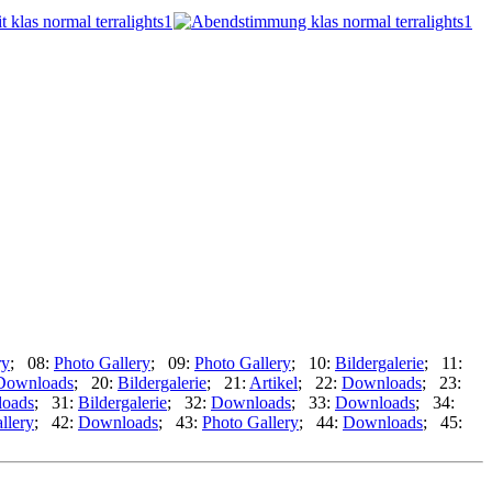
ry
; 08:
Photo Gallery
; 09:
Photo Gallery
; 10:
Bildergalerie
; 11:
Downloads
; 20:
Bildergalerie
; 21:
Artikel
; 22:
Downloads
; 23:
oads
; 31:
Bildergalerie
; 32:
Downloads
; 33:
Downloads
; 34:
llery
; 42:
Downloads
; 43:
Photo Gallery
; 44:
Downloads
; 45: