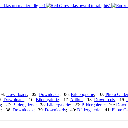
04:
Downloads
; 05:
Downloads
; 06:
Bildergalerie
; 07:
Photo Galle
5:
Downloads
; 16:
Bildergalerie
; 17:
Artikel
; 18:
Downloads
; 19:
s
; 27:
Bildergalerie
; 28:
Bildergalerie
; 29:
Bildergalerie
; 30:
Downl
e
; 38:
Downloads
; 39:
Downloads
; 40:
Bildergalerie
; 41:
Photo Ga