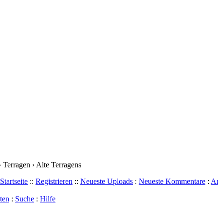
 Terragen › Alte Terragens
Startseite
::
Registrieren
::
Neueste Uploads
:
Neueste Kommentare
:
Am
ten
:
Suche
:
Hilfe