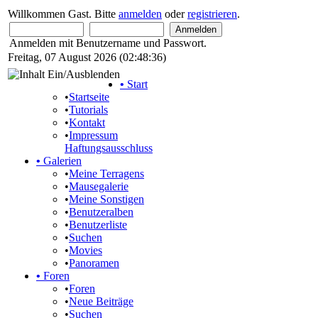
Willkommen Gast. Bitte
anmelden
oder
registrieren
.
Anmelden mit Benutzername und Passwort.
Freitag, 07 August 2026 (02:48:36)
•
Start
•
Startseite
•
Tutorials
•
Kontakt
•
Impressum
Haftungsausschluss
•
Galerien
•
Meine Terragens
•
Mausegalerie
•
Meine Sonstigen
•
Benutzeralben
•
Benutzerliste
•
Suchen
•
Movies
•
Panoramen
•
Foren
•
Foren
•
Neue Beiträge
•
Suchen