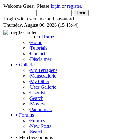
Welcome Guest. Please
login
or
register
.
Login with username and password.
Thursday, August 06, 2026 (15:45:44)
•
Home
•
Home
•
Tutorials
•
Contact
•
Disclaimer
•
Galleries
•
My Terragens
•
Mausegalerie
•
My Other
•
User Gallerie
•
Userlist
•
Search
•
Movies
•
Panoramas
•
Forums
•
Forums
•
New Posts
•
Search
•
Members options