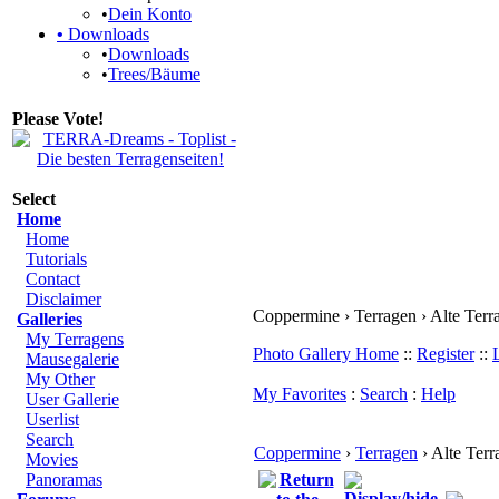
•
Dein Konto
•
Downloads
•
Downloads
•
Trees/Bäume
Please Vote!
Select
Home
Home
Tutorials
Contact
Disclaimer
Coppermine › Terragen › Alte Terr
Galleries
My Terragens
Photo Gallery Home
::
Register
::
Mausegalerie
My Other
My Favorites
:
Search
:
Help
User Gallerie
Userlist
Search
Coppermine
›
Terragen
› Alte Terr
Movies
Panoramas