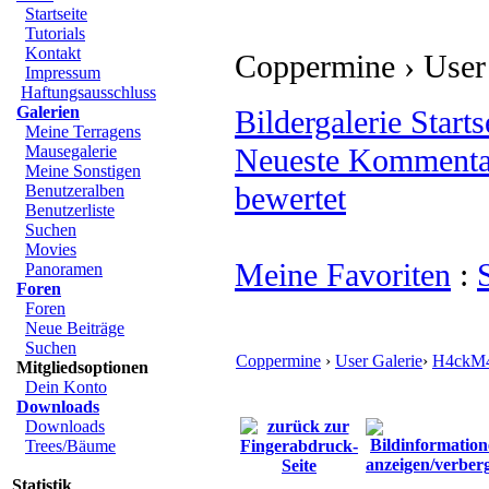
Startseite
Tutorials
Kontakt
Coppermine › Use
Impressum
Haftungsausschluss
Galerien
Bildergalerie Starts
Meine Terragens
Mausegalerie
Neueste Kommenta
Meine Sonstigen
bewertet
Benutzeralben
Benutzerliste
Suchen
Movies
Meine Favoriten
:
Panoramen
Foren
Foren
Neue Beiträge
Suchen
Coppermine
›
User Galerie
›
H4ckM
Mitgliedsoptionen
Dein Konto
Downloads
Downloads
Trees/Bäume
Statistik