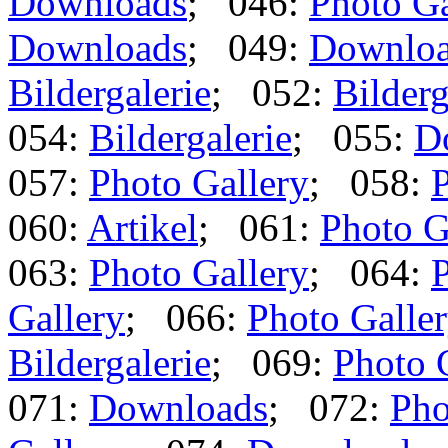
Downloads
; 046:
Photo Ga
Downloads
; 049:
Downlo
Bildergalerie
; 052:
Bilderg
054:
Bildergalerie
; 055:
D
057:
Photo Gallery
; 058:
P
060:
Artikel
; 061:
Photo G
063:
Photo Gallery
; 064:
P
Gallery
; 066:
Photo Galle
Bildergalerie
; 069:
Photo 
071:
Downloads
; 072:
Pho