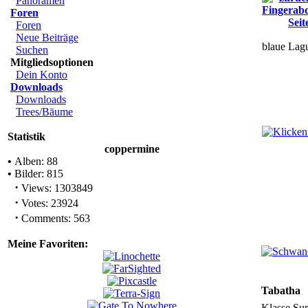
Panoramen
Foren
Foren
Neue Beiträge
blaue Lag
Suchen
Mitgliedsoptionen
Dein Konto
Downloads
Downloads
Trees/Bäume
Statistik
coppermine
•
Alben: 88
•
Bilder: 815
·
Views: 1303849
·
Votes: 23924
·
Comments: 563
Meine Favoriten:
Tabatha
Klasse Su