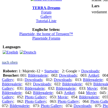
Lars
TERRA-Dreams
verdammt 
Forum
Gallery
Tutorial-Liste
Englische Seiten:
Planetside, the home of Terragen™
Planetside Forums
Languages
nach oben
Roboter:
1: Majestic-12 >
Startseite
; 2: Google >
Downloads
;
Besucher:
001:
Bildergalerie
; 002:
Downloads
; 003:
Artikel
; 00
Gallery
; 011:
Downloads
; 012:
Downloads
; 013:
Bildergalerie
; 
Bildergalerie
; 021:
Downloads
; 022:
Bildergalerie
; 023:
Bildergal
Gallery
; 031:
Bildergalerie
; 032:
Bildergalerie
; 033:
Movie
; 034
Bildergalerie
; 042:
Bildergalerie
; 043:
Artikel
; 044:
Movie
; 045:
Gallery
; 052:
Photo Gallery
; 053:
Movie
; 054:
Bildergalerie
; 05
Gallery
; 062:
Photo Gallery
; 063:
Photo Gallery
; 064:
Photo Gall
072:
Bildergalerie
; 073:
Photo Gallery
; 074:
Downloads
; 075:
Pho