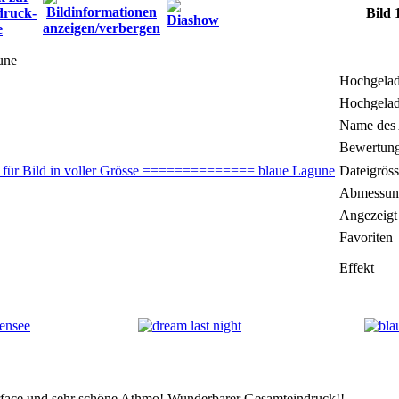
Bild 
une
Hochgela
Hochgela
Name des
Bewertung
Dateigrös
Abmessun
Angezeigt
Favoriten
Effekt
rface und sehr schöne Athmo! Wunderbarer Gesamteindruck!!