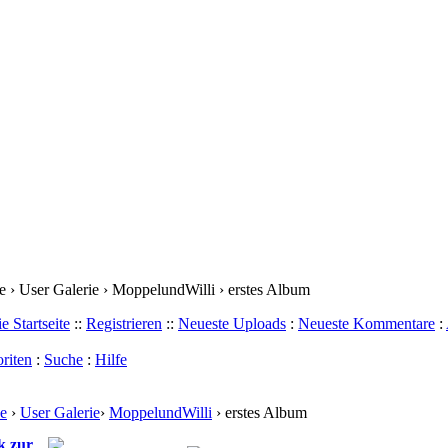
 › User Galerie › MoppelundWilli › erstes Album
e Startseite
::
Registrieren
::
Neueste Uploads
:
Neueste Kommentare
:
riten
:
Suche
:
Hilfe
e
›
User Galerie
›
MoppelundWilli
› erstes Album