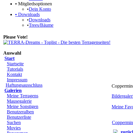
•
Mitgliedsoptionen
•
Dein Konto
•
Downloads
•
Downloads
•
Trees/Bäume
Please Vote!
Auswahl
Start
Startseite
Tutorials
Kontakt
Impressum
Haftungsausschluss
Coppermine
Galerien
Meine Terragens
Bildergaleri
Mausegalerie
Meine Sonstigen
Meine Favo
Benutzeralben
Benutzerliste
Suchen
Coppermin
Movies