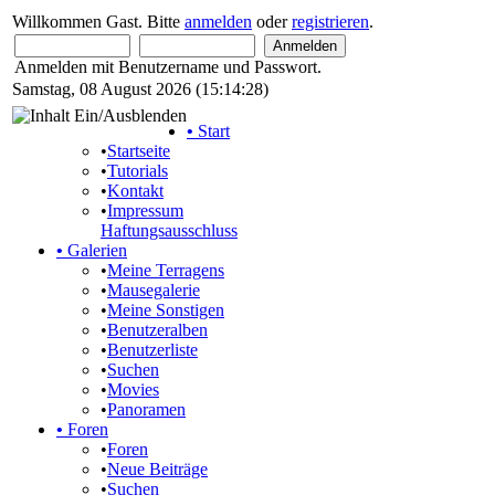
Willkommen Gast. Bitte
anmelden
oder
registrieren
.
Anmelden mit Benutzername und Passwort.
Samstag, 08 August 2026 (15:14:28)
•
Start
•
Startseite
•
Tutorials
•
Kontakt
•
Impressum
Haftungsausschluss
•
Galerien
•
Meine Terragens
•
Mausegalerie
•
Meine Sonstigen
•
Benutzeralben
•
Benutzerliste
•
Suchen
•
Movies
•
Panoramen
•
Foren
•
Foren
•
Neue Beiträge
•
Suchen