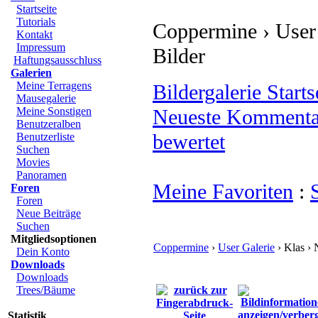
Startseite
Tutorials
Coppermine › User 
Kontakt
Impressum
Bilder
Haftungsausschluss
Galerien
Meine Terragens
Bildergalerie Starts
Mausegalerie
Meine Sonstigen
Neueste Kommenta
Benutzeralben
bewertet
Benutzerliste
Suchen
Movies
Panoramen
Meine Favoriten
:
Foren
Foren
Neue Beiträge
Suchen
Mitgliedsoptionen
Coppermine
›
User Galerie
› Klas › 
Dein Konto
Downloads
Downloads
Trees/Bäume
Statistik