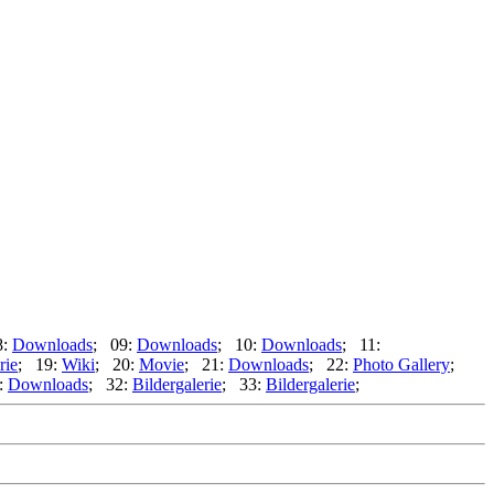
8:
Downloads
; 09:
Downloads
; 10:
Downloads
; 11:
rie
; 19:
Wiki
; 20:
Movie
; 21:
Downloads
; 22:
Photo Gallery
;
:
Downloads
; 32:
Bildergalerie
; 33:
Bildergalerie
;