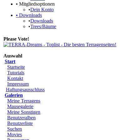
•
Mitgliedsoptionen
•
Dein Konto
•
Downloads
•
Downloads
•
Trees/Bäume
Please Vote!
Auswahl
Start
Startseite
Tutorials
Kontakt
Impressum
Haftungsausschluss
Galerien
Meine Terragens
Mausegalerie
Meine Sonstigen
Benutzeralben
Benutzerliste
Suchen
Movies