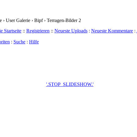
› User Galerie › Bipf › Terragen-Bilder 2
e Startseite
::
Registrieren
::
Neueste Uploads
:
Neueste Kommentare
:
riten
:
Suche
:
Hilfe
'.STOP_SLIDESHOW.'