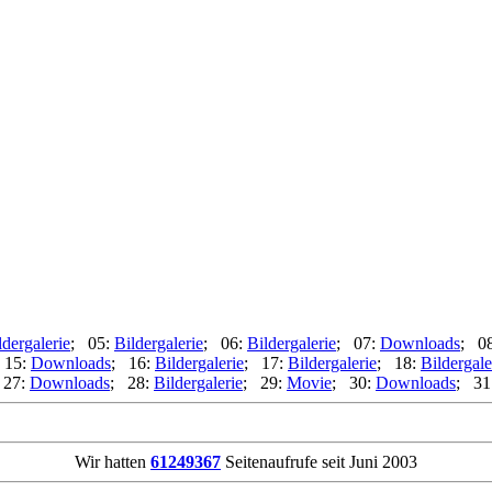
ldergalerie
; 05:
Bildergalerie
; 06:
Bildergalerie
; 07:
Downloads
; 0
 15:
Downloads
; 16:
Bildergalerie
; 17:
Bildergalerie
; 18:
Bildergale
 27:
Downloads
; 28:
Bildergalerie
; 29:
Movie
; 30:
Downloads
; 31
Wir hatten
61249367
Seitenaufrufe seit Juni 2003