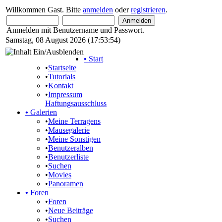
Willkommen Gast. Bitte
anmelden
oder
registrieren
.
Anmelden mit Benutzername und Passwort.
Samstag, 08 August 2026 (17:53:54)
•
Start
•
Startseite
•
Tutorials
•
Kontakt
•
Impressum
Haftungsausschluss
•
Galerien
•
Meine Terragens
•
Mausegalerie
•
Meine Sonstigen
•
Benutzeralben
•
Benutzerliste
•
Suchen
•
Movies
•
Panoramen
•
Foren
•
Foren
•
Neue Beiträge
•
Suchen