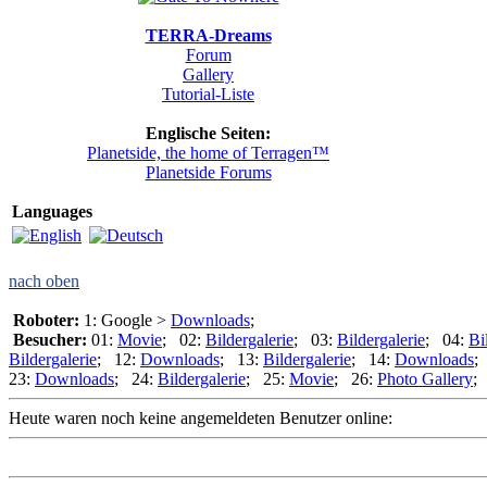
TERRA-Dreams
Forum
Gallery
Tutorial-Liste
Englische Seiten:
Planetside, the home of Terragen™
Planetside Forums
Languages
nach oben
Roboter:
1: Google >
Downloads
;
Besucher:
01:
Movie
; 02:
Bildergalerie
; 03:
Bildergalerie
; 04:
Bi
Bildergalerie
; 12:
Downloads
; 13:
Bildergalerie
; 14:
Downloads
;
23:
Downloads
; 24:
Bildergalerie
; 25:
Movie
; 26:
Photo Gallery
;
Heute waren noch keine angemeldeten Benutzer online: