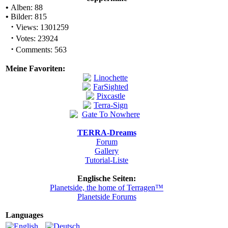
•
Alben: 88
•
Bilder: 815
·
Views: 1301259
·
Votes: 23924
·
Comments: 563
Meine Favoriten:
TERRA-Dreams
Forum
Gallery
Tutorial-Liste
Englische Seiten:
Planetside, the home of Terragen™
Planetside Forums
Languages