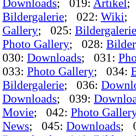
Downloads
; 019:
Artikel
;
Bildergalerie
; 022:
Wiki
;
Gallery
; 025:
Bildergaleri
Photo Gallery
; 028:
Bilder
030:
Downloads
; 031:
Pho
033:
Photo Gallery
; 034:
B
Bildergalerie
; 036:
Downl
Downloads
; 039:
Downlo
Movie
; 042:
Photo Galler
News
; 045:
Downloads
; 