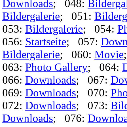
Downloads
; 048:
Bilderga
Bildergalerie
; 051:
Bilderg
053:
Bildergalerie
; 054:
Ph
056:
Startseite
; 057:
Down
Bildergalerie
; 060:
Movie
063:
Photo Gallery
; 064:
066:
Downloads
; 067:
Do
069:
Downloads
; 070:
Pho
072:
Downloads
; 073:
Bil
Downloads
; 076:
Downlo