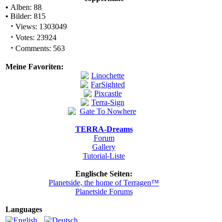
•
Alben: 88
•
Bilder: 815
·
Views: 1303049
·
Votes: 23924
·
Comments: 563
Meine Favoriten:
TERRA-Dreams
Forum
Gallery
Tutorial-Liste
Englische Seiten:
Planetside, the home of Terragen™
Planetside Forums
Languages