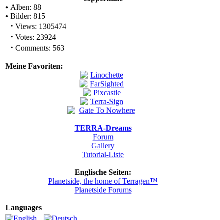
•
Alben: 88
•
Bilder: 815
·
Views: 1305474
·
Votes: 23924
·
Comments: 563
Meine Favoriten:
TERRA-Dreams
Forum
Gallery
Tutorial-Liste
Englische Seiten:
Planetside, the home of Terragen™
Planetside Forums
Languages