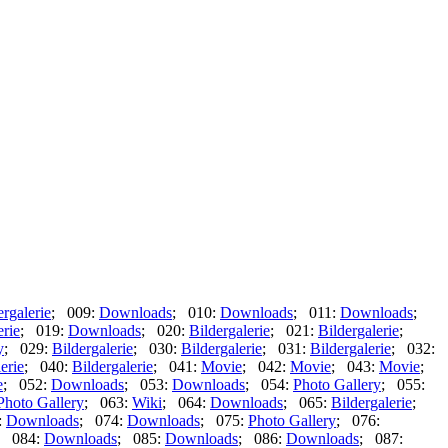
ergalerie
; 009:
Downloads
; 010:
Downloads
; 011:
Downloads
;
erie
; 019:
Downloads
; 020:
Bildergalerie
; 021:
Bildergalerie
;
y
; 029:
Bildergalerie
; 030:
Bildergalerie
; 031:
Bildergalerie
; 032:
erie
; 040:
Bildergalerie
; 041:
Movie
; 042:
Movie
; 043:
Movie
;
e
; 052:
Downloads
; 053:
Downloads
; 054:
Photo Gallery
; 055:
Photo Gallery
; 063:
Wiki
; 064:
Downloads
; 065:
Bildergalerie
;
:
Downloads
; 074:
Downloads
; 075:
Photo Gallery
; 076:
; 084:
Downloads
; 085:
Downloads
; 086:
Downloads
; 087: