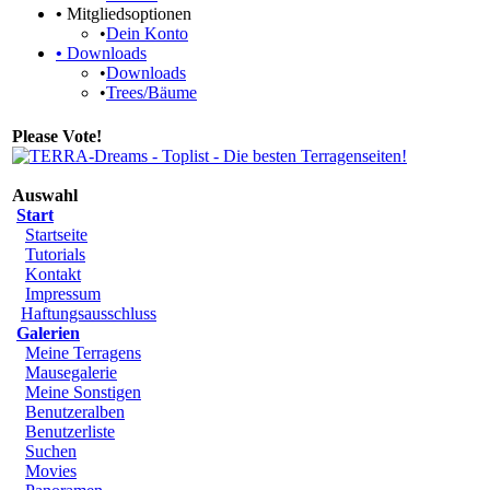
•
Mitgliedsoptionen
•
Dein Konto
•
Downloads
•
Downloads
•
Trees/Bäume
Please Vote!
Auswahl
Start
Startseite
Tutorials
Kontakt
Impressum
Haftungsausschluss
Galerien
Meine Terragens
Mausegalerie
Meine Sonstigen
Benutzeralben
Benutzerliste
Suchen
Movies