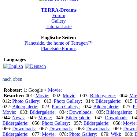
TERRA-Dreams
Forum
Gallery
Tutorial-Liste
Englische Seiten:
Planetside, the home of Terragen™
Planetside Forums
Languages
nach oben
Roboter:
1: Google >
Movie
;
Besucher:
001:
Movie
; 002:
Movie
; 003:
Bildergalerie
; 004:
Mov
012:
Photo Gallery
; 013:
Photo Gallery
; 014:
Bildergalerie
; 015:
B
022:
Bildergalerie
; 023:
Photo Gallery
; 024:
Bildergalerie
; 025:
Ph
Movie
; 033:
Bildergalerie
; 034:
Downloads
; 035:
Bildergalerie
; 
044:
News
; 045:
Movie
; 046:
Bildergalerie
; 047:
Downloads
; 04
Bildergalerie
; 056:
Photo Gallery
; 057:
Bildergalerie
; 058:
Movie
066:
Downloads
; 067:
Downloads
; 068:
Downloads
; 069:
Downl
Bildergalerie
; 077:
Movie
; 078:
Photo Gallery
; 079:
Wiki
; 080:
B