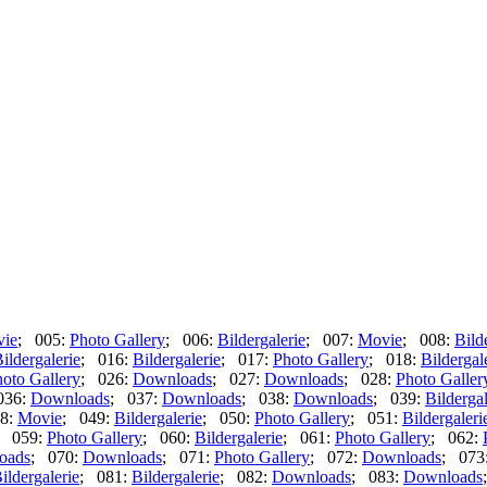
ie
; 005:
Photo Gallery
; 006:
Bildergalerie
; 007:
Movie
; 008:
Bild
ildergalerie
; 016:
Bildergalerie
; 017:
Photo Gallery
; 018:
Bildergal
oto Gallery
; 026:
Downloads
; 027:
Downloads
; 028:
Photo Galler
036:
Downloads
; 037:
Downloads
; 038:
Downloads
; 039:
Bildergal
8:
Movie
; 049:
Bildergalerie
; 050:
Photo Gallery
; 051:
Bildergaleri
; 059:
Photo Gallery
; 060:
Bildergalerie
; 061:
Photo Gallery
; 062:
oads
; 070:
Downloads
; 071:
Photo Gallery
; 072:
Downloads
; 073
ildergalerie
; 081:
Bildergalerie
; 082:
Downloads
; 083:
Downloads