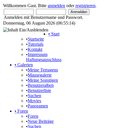
Willkommen Gast. Bitte
anmelden
oder
registrieren
.
Anmelden mit Benutzername und Passwort.
Donnerstag, 06 August 2026 (06:55:14)
•
Start
•
Startseite
•
Tutorials
•
Kontakt
•
Impressum
Haftungsausschluss
•
Galerien
•
Meine Terragens
•
Mausegalerie
•
Meine Sonstigen
•
Benutzeralben
•
Benutzerliste
•
Suchen
•
Movies
•
Panoramen
•
Foren
•
Foren
•
Neue Beiträge
•
Suchen