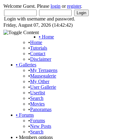
Welcome Guest. Please
login
or
register
.
Login with username and password.
Friday, August 07, 2026 (14:42:42)
•
Home
•
Home
•
Tutorials
•
Contact
•
Disclaimer
•
Galleries
•
My Terragens
•
Mausegalerie
•
My Other
•
User Gallerie
•
Userlist
•
Search
•
Movies
•
Panoramas
•
Forums
•
Forums
•
New Posts
•
Search
•
Members options