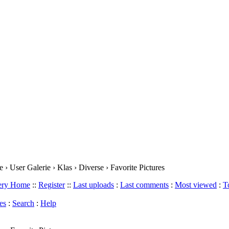
› User Galerie › Klas › Diverse › Favorite Pictures
lery Home
::
Register
::
Last uploads
:
Last comments
:
Most viewed
:
T
es
:
Search
:
Help