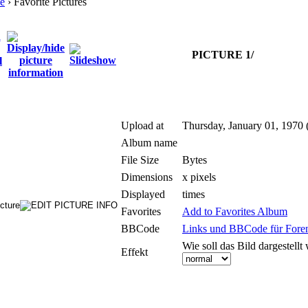
e
› Favorite Pictures
PICTURE 1/
Upload at
Thursday, January 01, 1970 
Album name
File Size
Bytes
Dimensions
x pixels
Displayed
times
Favorites
Add to Favorites Album
BBCode
Links und BBCode für Foren:
Wie soll das Bild dargestellt
Effekt