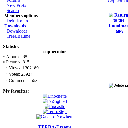
Forums
Coppermin
New Posts
Search
Members options
Dein Konto
Downloads
Downloads
Trees/Bäume
Statistik
coppermine
•
Albums: 88
•
Pictures: 815
·
Views: 1302189
·
Votes: 23924
·
Comments: 563
My favorites:
TERRA-Dreams