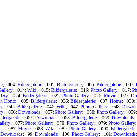
ie
; 004:
Bildergalerie
; 005:
Bildergalerie
; 006:
Bildergalerie
; 007:
Gallery
; 014:
Wiki
; 015:
Bildergalerie
; 016:
Photo Gallery
; 017:
Ph
lery
; 024:
Bildergalerie
; 025:
Photo Gallery
; 026:
Movie
; 027:
Do
in Konto
; 035:
Bildergalerie
; 036:
Bildergalerie
; 037:
Home
; 038:
ry
; 045:
Bildergalerie
; 046:
Wiki
; 047:
Photo Gallery
; 048:
Downlo
ry
; 056:
Downloads
; 057:
Photo Gallery
; 058:
Photo Gallery
; 059
ldergalerie
; 067:
Downloads
; 068:
Bildergalerie
; 069:
Downloads
;
allery
; 077:
Photo Gallery
; 078:
Photo Gallery
; 079:
Photo Gallery
ds
; 087:
Movie
; 088:
Wiki
; 089:
Photo Gallery
; 090:
Bildergalerie
:
Downloads
; 99:
Downloads
; 100:
Photo Gallery
; 101:
Downloads