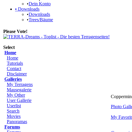
•
Dein Konto
•
Downloads
•
Downloads
•
Trees/Bäume
Please Vote!
Select
Home
Home
Tutorials
Contact
Disclaimer
Galleries
My Terragens
Mausegalerie
My Other
Coppermine 
User Gallerie
Userlist
Photo Gal
Search
Movies
My Favorit
Panoramas
Forums