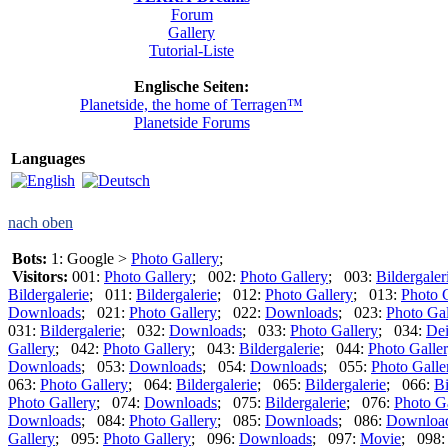
Forum
Gallery
Tutorial-Liste
Englische Seiten:
Planetside, the home of Terragen™
Planetside Forums
Languages
nach oben
Bots:
1: Google >
Photo Gallery
;
Visitors:
001:
Photo Gallery
; 002:
Photo Gallery
; 003:
Bildergaler
Bildergalerie
; 011:
Bildergalerie
; 012:
Photo Gallery
; 013:
Photo 
Downloads
; 021:
Photo Gallery
; 022:
Downloads
; 023:
Photo Gal
031:
Bildergalerie
; 032:
Downloads
; 033:
Photo Gallery
; 034:
De
Gallery
; 042:
Photo Gallery
; 043:
Bildergalerie
; 044:
Photo Galle
Downloads
; 053:
Downloads
; 054:
Downloads
; 055:
Photo Galle
063:
Photo Gallery
; 064:
Bildergalerie
; 065:
Bildergalerie
; 066:
Bi
Photo Gallery
; 074:
Downloads
; 075:
Bildergalerie
; 076:
Photo G
Downloads
; 084:
Photo Gallery
; 085:
Downloads
; 086:
Downloa
Gallery
; 095:
Photo Gallery
; 096:
Downloads
; 097:
Movie
; 098