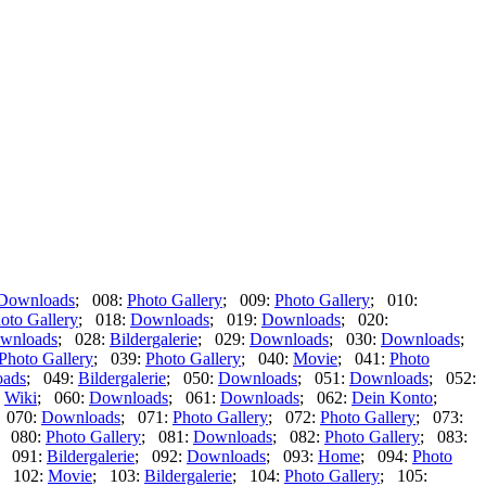
Downloads
; 008:
Photo Gallery
; 009:
Photo Gallery
; 010:
oto Gallery
; 018:
Downloads
; 019:
Downloads
; 020:
wnloads
; 028:
Bildergalerie
; 029:
Downloads
; 030:
Downloads
;
Photo Gallery
; 039:
Photo Gallery
; 040:
Movie
; 041:
Photo
ads
; 049:
Bildergalerie
; 050:
Downloads
; 051:
Downloads
; 052:
:
Wiki
; 060:
Downloads
; 061:
Downloads
; 062:
Dein Konto
;
 070:
Downloads
; 071:
Photo Gallery
; 072:
Photo Gallery
; 073:
; 080:
Photo Gallery
; 081:
Downloads
; 082:
Photo Gallery
; 083:
; 091:
Bildergalerie
; 092:
Downloads
; 093:
Home
; 094:
Photo
; 102:
Movie
; 103:
Bildergalerie
; 104:
Photo Gallery
; 105: