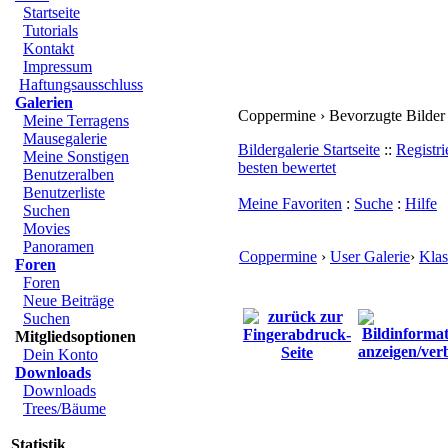
Startseite
Tutorials
Kontakt
Impressum
Haftungsausschluss
Galerien
Coppermine › Bevorzugte Bilder
Meine Terragens
Mausegalerie
Bildergalerie Startseite
::
Registri
Meine Sonstigen
besten bewertet
Benutzeralben
Benutzerliste
Meine Favoriten
:
Suche
:
Hilfe
Suchen
Movies
Panoramen
Coppermine
›
User Galerie
›
Klas
Foren
Foren
Neue Beiträge
Suchen
Mitgliedsoptionen
Dein Konto
Downloads
Downloads
Trees/Bäume
Statistik