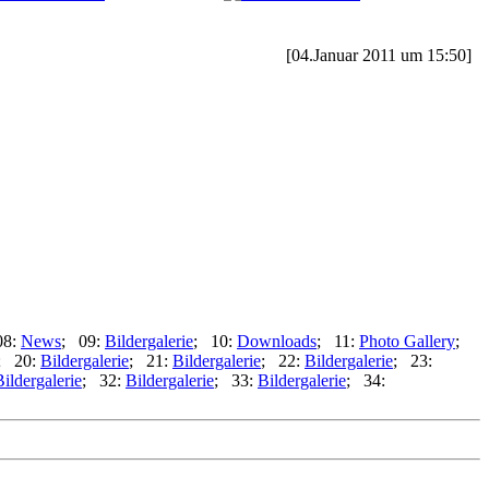
[04.Januar 2011 um 15:50]
08:
News
; 09:
Bildergalerie
; 10:
Downloads
; 11:
Photo Gallery
;
; 20:
Bildergalerie
; 21:
Bildergalerie
; 22:
Bildergalerie
; 23:
Bildergalerie
; 32:
Bildergalerie
; 33:
Bildergalerie
; 34: