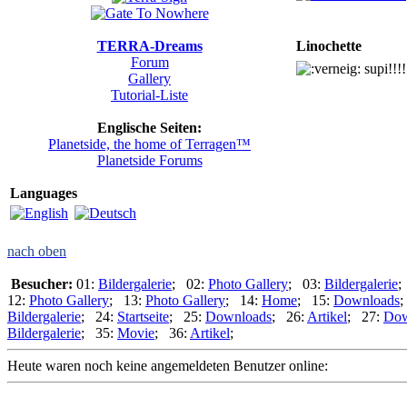
TERRA-Dreams
Linochette
Forum
supi!!!
Gallery
Tutorial-Liste
Englische Seiten:
Planetside, the home of Terragen™
Planetside Forums
Languages
nach oben
Besucher:
01:
Bildergalerie
; 02:
Photo Gallery
; 03:
Bildergalerie
;
12:
Photo Gallery
; 13:
Photo Gallery
; 14:
Home
; 15:
Downloads
;
Bildergalerie
; 24:
Startseite
; 25:
Downloads
; 26:
Artikel
; 27:
Dow
Bildergalerie
; 35:
Movie
; 36:
Artikel
;
Heute waren noch keine angemeldeten Benutzer online: