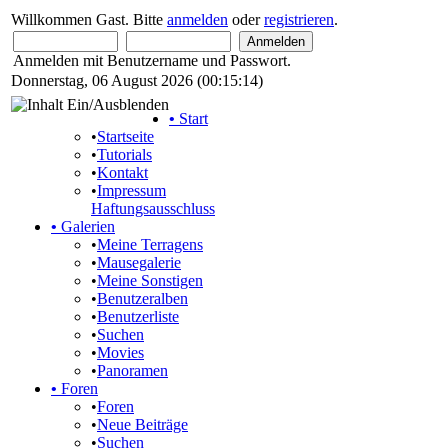
Willkommen Gast. Bitte
anmelden
oder
registrieren
.
Anmelden mit Benutzername und Passwort.
Donnerstag, 06 August 2026 (00:15:14)
•
Start
•
Startseite
•
Tutorials
•
Kontakt
•
Impressum
Haftungsausschluss
•
Galerien
•
Meine Terragens
•
Mausegalerie
•
Meine Sonstigen
•
Benutzeralben
•
Benutzerliste
•
Suchen
•
Movies
•
Panoramen
•
Foren
•
Foren
•
Neue Beiträge
•
Suchen