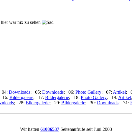
! hier war nix zu sehen
 04:
Downloads
; 05:
Downloads
; 06:
Photo Gallery
; 07:
Artikel
; 
 16:
Bildergalerie
; 17:
Bildergalerie
; 18:
Photo Gallery
; 19:
Artikel
nloads
; 28:
Bildergalerie
; 29:
Bildergalerie
; 30:
Downloads
; 31:
Wir hatten
61086537
Seitenaufrufe seit Juni 2003