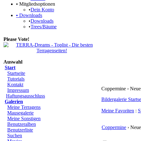
•
Mitgliedsoptionen
•
Dein Konto
•
Downloads
•
Downloads
•
Trees/Bäume
Please Vote!
Auswahl
Start
Startseite
Tutorials
Kontakt
Coppermine › Neue
Impressum
Haftungsausschluss
Bildergalerie Startse
Galerien
Meine Terragens
Meine Favoriten
:
S
Mausegalerie
Meine Sonstigen
Benutzeralben
Coppermine
› Neue
Benutzerliste
Suchen