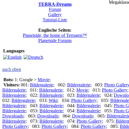
Megaklass
TERRA-Dreams
Forum
Gallery
Tutorial-Liste
Englische Seiten:
Planetside, the home of Terragen™
Planetside Forums
Languages
nach oben
Bots:
1: Google >
Movie
;
Visitors:
001:
Bildergalerie
; 002:
Bildergalerie
; 003:
Photo Galler
Bildergalerie
; 011:
Bildergalerie
; 012:
Movie
; 013:
Photo Gallery
Bildergalerie
; 022:
Bildergalerie
; 023:
Bildergalerie
; 024:
Downlo
032:
Bildergalerie
; 033:
Wiki
; 034:
Photo Gallery
; 035:
Bildergale
Bildergalerie
; 043:
Bildergalerie
; 044:
Bildergalerie
; 045:
Photo G
Bildergalerie
; 053:
Bildergalerie
; 054:
Bildergalerie
; 055:
Photo G
Downloads
; 063:
Downloads
; 064:
Downloads
; 065:
Bildergaleri
Bildergalerie
; 073:
Bildergalerie
; 074:
Photo Gallery
; 075:
Bilderg
Photo Gallery
; 083:
Photo Gallery
; 084:
Photo Gallery
; 085:
Bilde