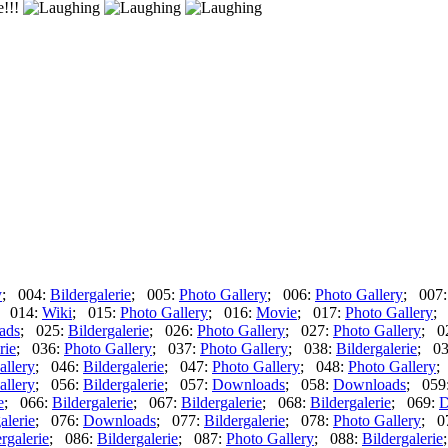
e!!!
y
; 004:
Bildergalerie
; 005:
Photo Gallery
; 006:
Photo Gallery
; 007
; 014:
Wiki
; 015:
Photo Gallery
; 016:
Movie
; 017:
Photo Gallery
;
ads
; 025:
Bildergalerie
; 026:
Photo Gallery
; 027:
Photo Gallery
; 0
rie
; 036:
Photo Gallery
; 037:
Photo Gallery
; 038:
Bildergalerie
; 0
allery
; 046:
Bildergalerie
; 047:
Photo Gallery
; 048:
Photo Gallery
;
allery
; 056:
Bildergalerie
; 057:
Downloads
; 058:
Downloads
; 059
e
; 066:
Bildergalerie
; 067:
Bildergalerie
; 068:
Bildergalerie
; 069:
D
alerie
; 076:
Downloads
; 077:
Bildergalerie
; 078:
Photo Gallery
; 0
rgalerie
; 086:
Bildergalerie
; 087:
Photo Gallery
; 088:
Bildergalerie