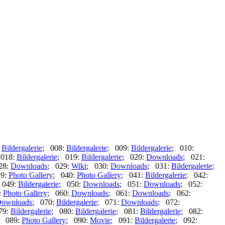
:
Bildergalerie
; 008:
Bildergalerie
; 009:
Bildergalerie
; 010:
 018:
Bildergalerie
; 019:
Bildergalerie
; 020:
Downloads
; 021:
28:
Downloads
; 029:
Wiki
; 030:
Downloads
; 031:
Bildergalerie
;
39:
Photo Gallery
; 040:
Photo Gallery
; 041:
Bildergalerie
; 042:
 049:
Bildergalerie
; 050:
Downloads
; 051:
Downloads
; 052:
:
Photo Gallery
; 060:
Downloads
; 061:
Downloads
; 062:
ownloads
; 070:
Bildergalerie
; 071:
Downloads
; 072:
79:
Bildergalerie
; 080:
Bildergalerie
; 081:
Bildergalerie
; 082:
; 089:
Photo Gallery
; 090:
Movie
; 091:
Bildergalerie
; 092: