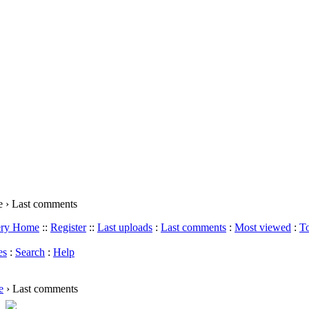
 › Last comments
ery Home
::
Register
::
Last uploads
:
Last comments
:
Most viewed
:
To
es
:
Search
:
Help
e
› Last comments