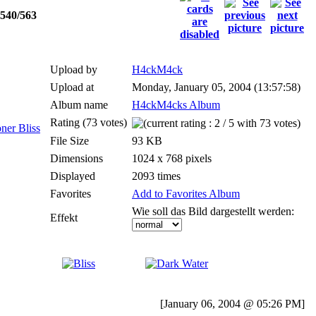
40/563
Upload by
H4ckM4ck
Upload at
Monday, January 05, 2004 (13:57:58)
Album name
H4ckM4cks Album
Rating (73 votes)
File Size
93 KB
Dimensions
1024 x 768 pixels
Displayed
2093 times
Favorites
Add to Favorites Album
Wie soll das Bild dargestellt werden:
Effekt
[January 06, 2004 @ 05:26 PM]