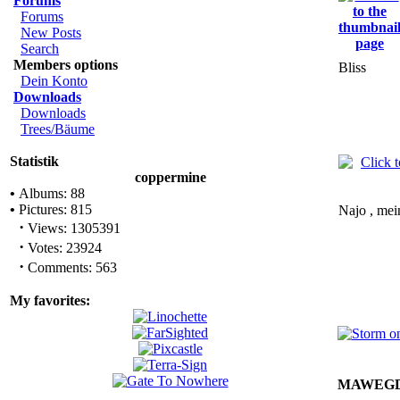
Forums
Forums
New Posts
Search
Members options
Bliss
Dein Konto
Downloads
Downloads
Trees/Bäume
Statistik
coppermine
•
Albums: 88
•
Pictures: 815
Najo , mei
·
Views: 1305391
·
Votes: 23924
·
Comments: 563
My favorites:
MAWEG