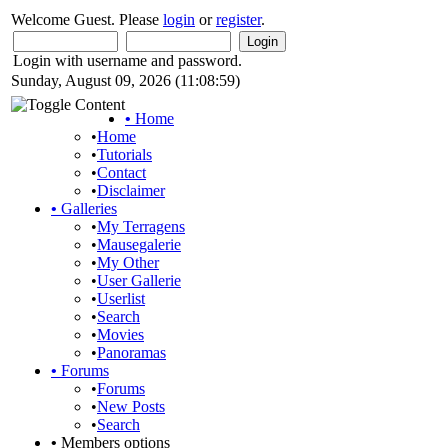
Welcome Guest. Please
login
or
register
.
Login with username and password.
Sunday, August 09, 2026 (11:08:59)
•
Home
•
Home
•
Tutorials
•
Contact
•
Disclaimer
•
Galleries
•
My Terragens
•
Mausegalerie
•
My Other
•
User Gallerie
•
Userlist
•
Search
•
Movies
•
Panoramas
•
Forums
•
Forums
•
New Posts
•
Search
•
Members options