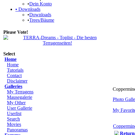
•
Dein Konto
•
Downloads
•
Downloads
•
Trees/Bäume
Please Vote!
Select
Home
Home
Tutorials
Contact
Disclaimer
Galleries
Coppermine
My Terragens
Mausegalerie
Photo Gall
My Other
User Gallerie
My Favorit
Userlist
Search
Movies
Coppermin
Panoramas