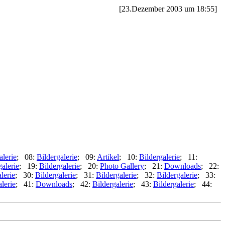
[23.Dezember 2003 um 18:55]
alerie
; 08:
Bildergalerie
; 09:
Artikel
; 10:
Bildergalerie
; 11:
galerie
; 19:
Bildergalerie
; 20:
Photo Gallery
; 21:
Downloads
; 22:
lerie
; 30:
Bildergalerie
; 31:
Bildergalerie
; 32:
Bildergalerie
; 33:
lerie
; 41:
Downloads
; 42:
Bildergalerie
; 43:
Bildergalerie
; 44: