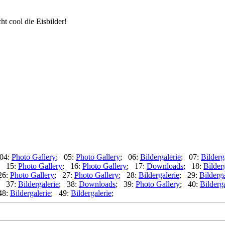
t cool die Eisbilder!
04:
Photo Gallery
; 05:
Photo Gallery
; 06:
Bildergalerie
; 07:
Bilderg
; 15:
Photo Gallery
; 16:
Photo Gallery
; 17:
Downloads
; 18:
Bilder
26:
Photo Gallery
; 27:
Photo Gallery
; 28:
Bildergalerie
; 29:
Bilderga
; 37:
Bildergalerie
; 38:
Downloads
; 39:
Photo Gallery
; 40:
Bilderga
48:
Bildergalerie
; 49:
Bildergalerie
;