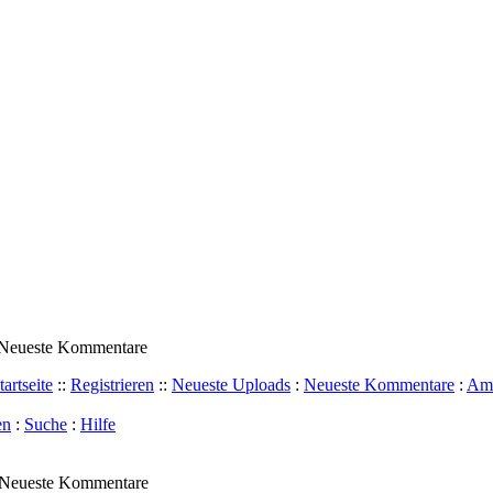
 Neueste Kommentare
tartseite
::
Registrieren
::
Neueste Uploads
:
Neueste Kommentare
:
Am 
en
:
Suche
:
Hilfe
Neueste Kommentare