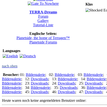
Klas
Ech
TERRA-Dreams
Forum
Gallery
Tutorial-Liste
Englische Seiten:
Planetside, the home of Terragen™
Planetside Forums
Languages
nach oben
Besucher:
01:
Bildergalerie
; 02:
Bildergalerie
; 03:
Bildergalerie
; 
Bildergalerie
; 12:
Downloads
; 13:
Bildergalerie
; 14:
Bildergalerie
Bildergalerie
; 23:
Downloads
; 24:
Downloads
; 25:
Downloads
; 
Bildergalerie
; 34:
Bildergalerie
; 35:
Downloads
; 36:
Bildergalerie
Bildergalerie
; 45:
Downloads
; 46:
Downloads
; 47:
Downloads
; 
Heute waren noch keine angemeldeten Benutzer online: