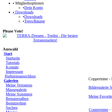
•
Mitgliedsoptionen
•
Dein Konto
•
Downloads
•
Downloads
•
Trees/Bäume
Please Vote!
Auswahl
Start
Startseite
Tutorials
Kontakt
Impressum
Haftungsausschluss
Coppermine ›
Galerien
Meine Terragens
Bildergalerie S
Mausegalerie
Meine Sonstigen
Meine Favorit
Benutzeralben
Benutzerliste
Suchen
Coppermine
› 