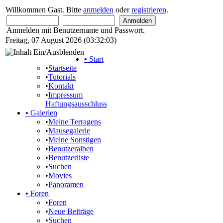
Willkommen Gast. Bitte
anmelden
oder
registrieren
.
Anmelden mit Benutzername und Passwort.
Freitag, 07 August 2026 (03:32:03)
•
Start
•
Startseite
•
Tutorials
•
Kontakt
•
Impressum
Haftungsausschluss
•
Galerien
•
Meine Terragens
•
Mausegalerie
•
Meine Sonstigen
•
Benutzeralben
•
Benutzerliste
•
Suchen
•
Movies
•
Panoramen
•
Foren
•
Foren
•
Neue Beiträge
•
Suchen