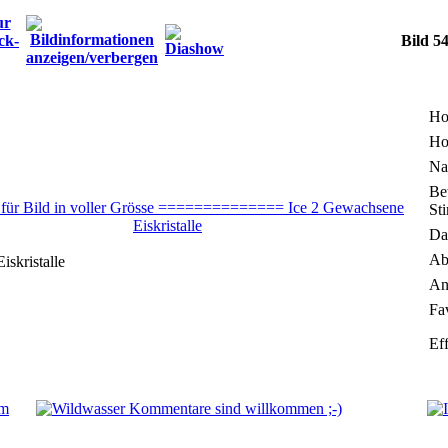
Bild 5
Ho
Ho
Na
Be
St
Da
Ab
skristalle
An
Fa
Ef