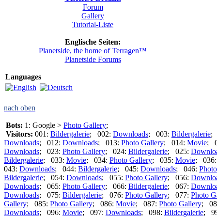
Forum
Gallery
Tutorial-Liste
Englische Seiten:
Planetside, the home of Terragen™
Planetside Forums
Languages
nach oben
Bots:
1: Google >
Photo Gallery
;
Visitors:
001:
Bildergalerie
; 002:
Downloads
; 003:
Bildergalerie
;
Downloads
; 012:
Downloads
; 013:
Photo Gallery
; 014:
Movie
; 
Downloads
; 023:
Photo Gallery
; 024:
Bildergalerie
; 025:
Downlo
Bildergalerie
; 033:
Movie
; 034:
Photo Gallery
; 035:
Movie
; 036
043:
Downloads
; 044:
Bildergalerie
; 045:
Downloads
; 046:
Photo
Bildergalerie
; 054:
Downloads
; 055:
Photo Gallery
; 056:
Downlo
Downloads
; 065:
Photo Gallery
; 066:
Bildergalerie
; 067:
Downlo
Downloads
; 075:
Bildergalerie
; 076:
Photo Gallery
; 077:
Photo G
Gallery
; 085:
Photo Gallery
; 086:
Movie
; 087:
Photo Gallery
; 08
Downloads
; 096:
Movie
; 097:
Downloads
; 098:
Bildergalerie
; 9