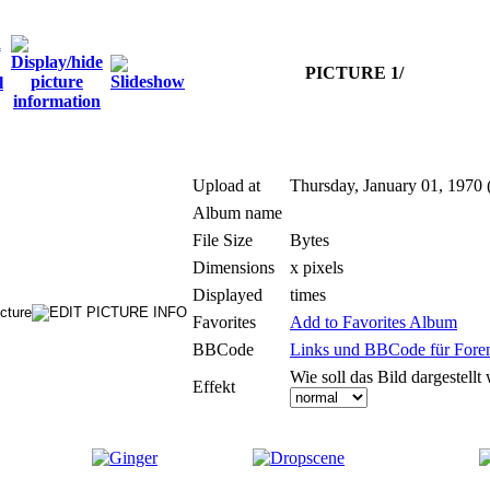
PICTURE 1/
Upload at
Thursday, January 01, 1970 
Album name
File Size
Bytes
Dimensions
x pixels
Displayed
times
Favorites
Add to Favorites Album
BBCode
Links und BBCode für Foren:
Wie soll das Bild dargestellt
Effekt