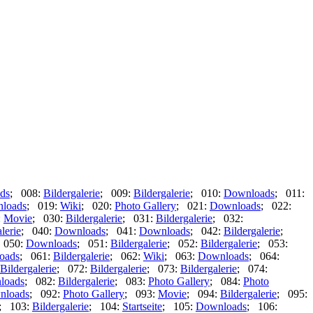
ds
; 008:
Bildergalerie
; 009:
Bildergalerie
; 010:
Downloads
; 011:
loads
; 019:
Wiki
; 020:
Photo Gallery
; 021:
Downloads
; 022:
:
Movie
; 030:
Bildergalerie
; 031:
Bildergalerie
; 032:
lerie
; 040:
Downloads
; 041:
Downloads
; 042:
Bildergalerie
;
 050:
Downloads
; 051:
Bildergalerie
; 052:
Bildergalerie
; 053:
oads
; 061:
Bildergalerie
; 062:
Wiki
; 063:
Downloads
; 064:
Bildergalerie
; 072:
Bildergalerie
; 073:
Bildergalerie
; 074:
loads
; 082:
Bildergalerie
; 083:
Photo Gallery
; 084:
Photo
nloads
; 092:
Photo Gallery
; 093:
Movie
; 094:
Bildergalerie
; 095:
; 103:
Bildergalerie
; 104:
Startseite
; 105:
Downloads
; 106: