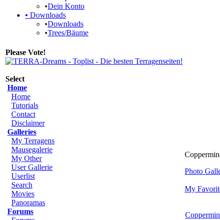
•
Dein Konto
•
Downloads
•
Downloads
•
Trees/Bäume
Please Vote!
Select
Home
Home
Tutorials
Contact
Disclaimer
Galleries
My Terragens
Mausegalerie
Coppermine
My Other
User Gallerie
Photo Gal
Userlist
Search
My Favorit
Movies
Panoramas
Forums
Coppermin