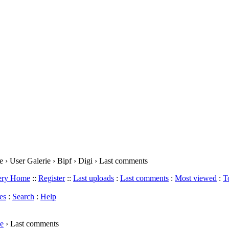
 › User Galerie › Bipf › Digi › Last comments
lery Home
::
Register
::
Last uploads
:
Last comments
:
Most viewed
:
T
es
:
Search
:
Help
e
› Last comments