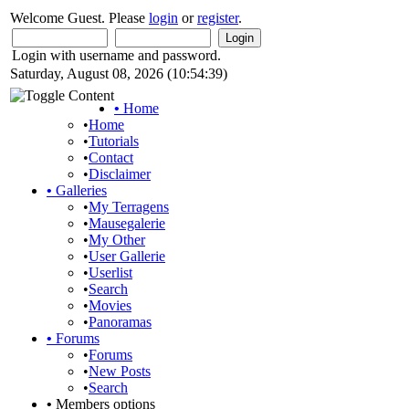
Welcome Guest. Please
login
or
register
.
Login with username and password.
Saturday, August 08, 2026 (10:54:39)
•
Home
•
Home
•
Tutorials
•
Contact
•
Disclaimer
•
Galleries
•
My Terragens
•
Mausegalerie
•
My Other
•
User Gallerie
•
Userlist
•
Search
•
Movies
•
Panoramas
•
Forums
•
Forums
•
New Posts
•
Search
•
Members options