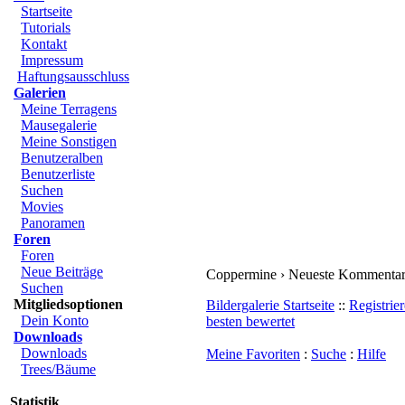
Startseite
Tutorials
Kontakt
Impressum
Haftungsausschluss
Galerien
Meine Terragens
Mausegalerie
Meine Sonstigen
Benutzeralben
Benutzerliste
Suchen
Movies
Panoramen
Foren
Foren
Neue Beiträge
Coppermine › Neueste Kommentare
Suchen
Mitgliedsoptionen
Bildergalerie Startseite
::
Registriere
Dein Konto
bewertet
Downloads
Downloads
Meine Favoriten
:
Suche
:
Hilfe
Trees/Bäume
Statistik