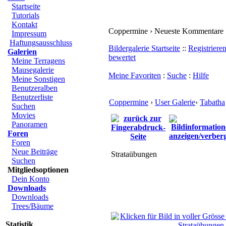
Startseite
Tutorials
Kontakt
Coppermine › Neueste Kommentare
Impressum
Haftungsausschluss
Bildergalerie Startseite
::
Registriere
Galerien
bewertet
Meine Terragens
Mausegalerie
Meine Favoriten
:
Suche
:
Hilfe
Meine Sonstigen
Benutzeralben
Benutzerliste
Coppermine
›
User Galerie
›
Tabatha
Suchen
Movies
Panoramen
Foren
Foren
Neue Beiträge
Strataübungen
Suchen
Mitgliedsoptionen
Dein Konto
Downloads
Downloads
Trees/Bäume
Statistik