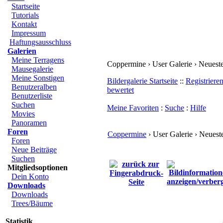
Startseite
Tutorials
Kontakt
Impressum
Haftungsausschluss
Galerien
Meine Terragens
Coppermine › User Galerie › Neues
Mausegalerie
Meine Sonstigen
Bildergalerie Startseite
::
Registriere
Benutzeralben
bewertet
Benutzerliste
Suchen
Meine Favoriten
:
Suche
:
Hilfe
Movies
Panoramen
Foren
Coppermine
› User Galerie › Neues
Foren
Neue Beiträge
Suchen
Mitgliedsoptionen
Dein Konto
Downloads
Downloads
Trees/Bäume
Statistik