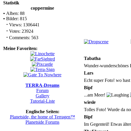
Statistik
coppermine
•
Alben: 88
•
Bilder: 815
·
Views: 1306441
·
Votes: 23924
·
Comments: 563
Meine Favoriten:
Tabatha
Wunder-wunderschönes Bi
Lars
Echt super Foto! wo hast
TERRA-Dreams
Bipf
Forum
...am Meer!
Gallery
Tutorial-Liste
wiesle
Tolles Foto! Wurde da no
Englische Seiten:
Planetside, the home of Terragen™
Bipf
Planetside Forums
Im Gegenteil! Etwas älte