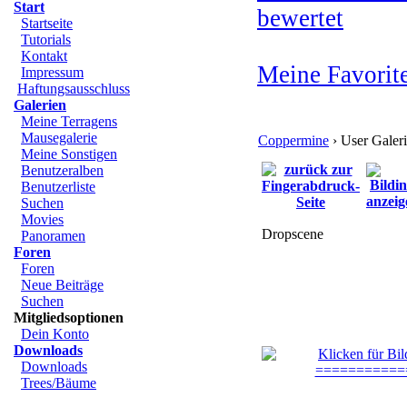
Start
bewertet
Startseite
Tutorials
Kontakt
Meine Favorit
Impressum
Haftungsausschluss
Galerien
Meine Terragens
Mausegalerie
Coppermine
› User Galer
Meine Sonstigen
Benutzeralben
Benutzerliste
Suchen
Movies
Dropscene
Panoramen
Foren
Foren
Neue Beiträge
Suchen
Mitgliedsoptionen
Dein Konto
Downloads
Downloads
Trees/Bäume